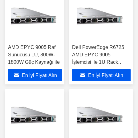
AMD EPYC 9005 Raf
Dell PowerEdge R6725
Sunucusu 1U, 800W-
AMD EPYC 9005
1800W Güç Kaynağı ile
İşlemcisi ile 1U Rack
Sunucusu
En İyi Fiyatı Alın
En İyi Fiyatı Alın