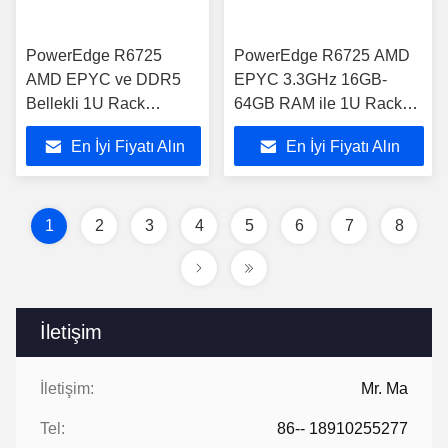
PowerEdge R6725
PowerEdge R6725 AMD
AMD EPYC ve DDR5
EPYC 3.3GHz 16GB-
Bellekli 1U Rack
64GB RAM ile 1U Rack
Sunucusu
Sunucusu
En İyi Fiyatı Alın
En İyi Fiyatı Alın
1
2
3
4
5
6
7
8
İletişim
İletişim:
Mr. Ma
Tel:
86-- 18910255277