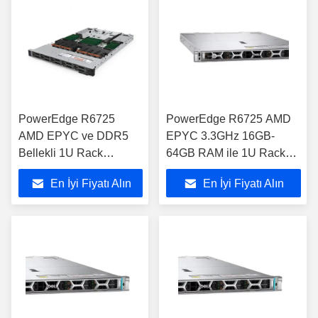
PowerEdge R6725
PowerEdge R6725 AMD
AMD EPYC ve DDR5
EPYC 3.3GHz 16GB-
Bellekli 1U Rack
64GB RAM ile 1U Rack
Sunucusu
Sunucusu
En İyi Fiyatı Alın
En İyi Fiyatı Alın