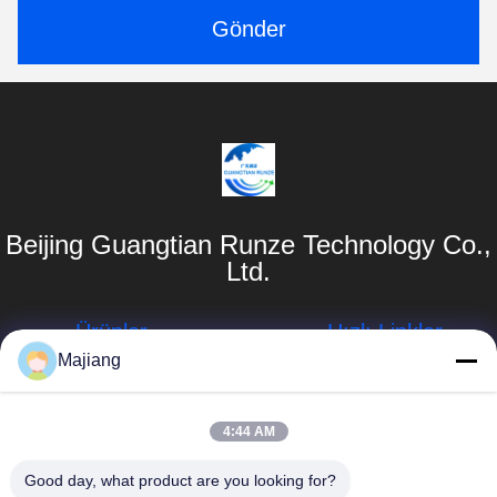
Gönder
Beijing Guangtian Runze Technology Co.,
Ltd.
Ürünler
Hızlı Linkler
Majiang
Dell GPU
Şirket Profili
Sunucusu
Fabrika turu
majiang@jinmatimes.com
4:44 AM
HPE Raf
Sunucusu
Kalite Kontrolü
86--
Good day, what product are you looking for?
18910255277