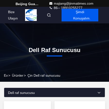
majiang@jinmatimes.com
Beijing Guangtian Runze Technology Co., Ltd.
86-- 18910255277
Bize
Şimdi
Turkish
Ulaşın
Konuşalım.
Dell Raf Sunucusu
Ev
>
Ürünler
>
Çin Dell raf sunucusu
Dell raf sunucusu