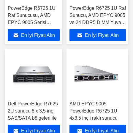
PowerEdge R6725 1U
PowerEdge R6725 1U Raf
Raf Sunucusu, AMD
Sunucu, AMD EPYC 9005
EPYC 9005 Serisi
ve 24 DDR5 DIMM Yuvası
İşlemci ile
ile
En İyi Fiyatı Alın
En İyi Fiyatı Alın
Dell PowerEdge R7625
AMD EPYC 9005
2U sunucu 8 x 3,5 inç
PowerEdge R6725 1U
SAS/SATA bölgeleri ile
4x3.5 inçli raklı sunucu
En İyi Fiyatı Alın
En İyi Fiyatı Alın