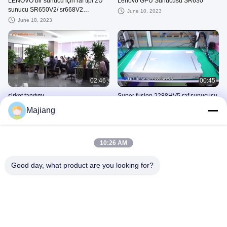
LENOVO bir sunucu için raf tipi 2U
Lenovo GPU Sunucusu SR630
sunucu SR650V2/ sr668V2
June 10, 2023
kurumsal özelleştirme hizmeti
June 18, 2023
02:46
00:45
şirket tanıtımı
Super fusion 2288HV5 raf sunucusu
2U ağ hizmeti altın madalya 6248R
August 07, 2026
Majiang
işlemci
June 24, 2025
10:26 AM
Good day, what product are you looking for?
00:22
00:19
DL380 gen10
Thinkpad E14:77CD-I7-1260 ram 16
GB bellek 512 GB BT W11 gümüş iş
April 30, 2025
istasyonu dizüstü bilgisayar
July 05, 2026