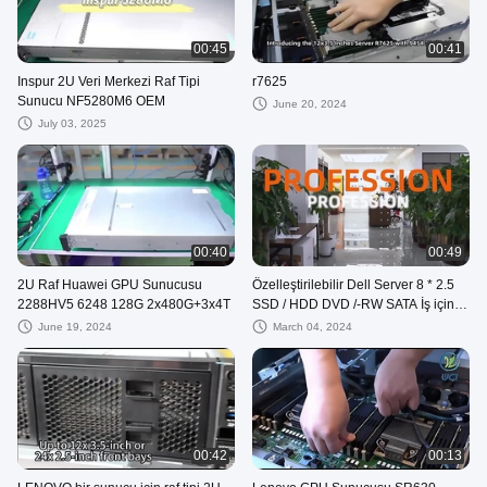
00:45
00:41
Inspur 2U Veri Merkezi Raf Tipi
r7625
Sunucu NF5280M6 OEM
June 20, 2024
July 03, 2025
00:40
00:49
2U Raf Huawei GPU Sunucusu
Özelleştirilebilir Dell Server 8 * 2.5
2288HV5 6248 128G 2x480G+3x4T
SSD / HDD DVD /-RW SATA İş için
Dahili
June 19, 2024
March 04, 2024
00:42
00:13