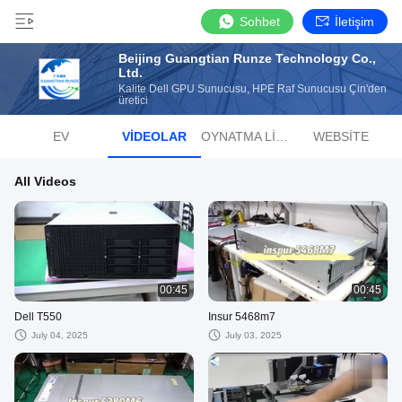
Sohbet
İletişim
Beijing Guangtian Runze Technology Co.,
Ltd.
Kalite Dell GPU Sunucusu, HPE Raf Sunucusu Çin'den
üretici
EV
VIDEOLAR
OYNATMA LISTESI
WEBSITE
All Videos
00:45
00:45
Dell T550
Insur 5468m7
July 04, 2025
July 03, 2025