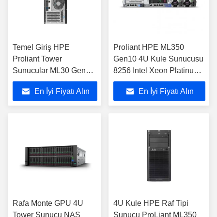
Temel Giriş HPE
Proliant HPE ML350
Proliant Tower
Gen10 4U Kule Sunucusu
Sunucular ML30 Gen9
8256 Intel Xeon Platinum
Intel Xeon E3-1200 V6
Sunucu
En İyi Fiyatı Alın
En İyi Fiyatı Alın
Rafa Monte GPU 4U
4U Kule HPE Raf Tipi
Tower Sunucu NAS
Sunucu ProLiant ML350