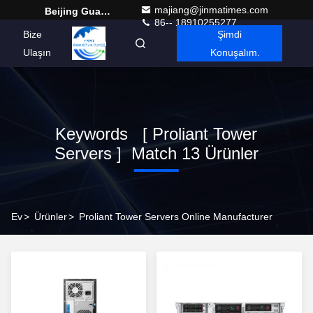
majiang@jinmatimes.com
Beijing Guangtian Runze Technology Co., Ltd.
86-- 18910255277
Bize
Şimdi
Turkish
Ulaşın
Konuşalım.
Keywords [ Proliant Tower
Servers ] Match 13 Ürünler
Ev
>
Ürünler
>
Proliant Tower Servers Online Manufacturer