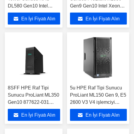
DL580 Gen10 Intel
Gen9 Gen10 Intel Xeon
Xeon Gold 5120 CPU
Yüksek Performans
En İyi Fiyatı Alın
En İyi Fiyatı Alın
8SFF HPE Raf Tipi
5u HPE Raf Tipi Sunucu
Sunucu ProLiant ML350
ProLiant ML150 Gen 9, E5
Gen10 877622-031
2600 V3 V4 işlemciyi
4114 2P 32GB-R P408i-
destekler
En İyi Fiyatı Alın
En İyi Fiyatı Alın
A