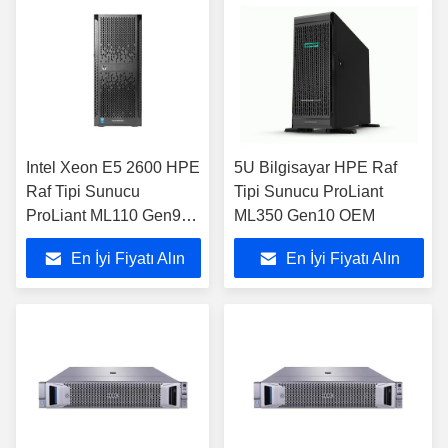
Intel Xeon E5 2600 HPE
5U Bilgisayar HPE Raf
Raf Tipi Sunucu
Tipi Sunucu ProLiant
ProLiant ML110 Gen9
ML350 Gen10 OEM
V3 / V4 CPU
En İyi Fiyatı Alın
En İyi Fiyatı Alın