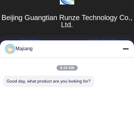
Beijing Guangtian Runze Technology Co.,
Ltd.
Ürünler
Hızlı Linkler
Majiang
Dell GPU
Şirket Profili
Sunucusu
Fabrika turu
majiang@jinmatimes.com
8:19 AM
HPE Raf
Sunucusu
Kalite Kontrolü
86--
Good day, what product are you looking for?
18910255277
Lenovo GPU
Haberler
Sunucusu
Oda 405, Bina
Site Haritası
14, Yard 38,
Dell raf sunucusu
Grönland
Gizlilik Politikası
Zhongyang Plz
Inspur GPU
Güney Bölgesi,
Sunucusu
Pekin Çin.