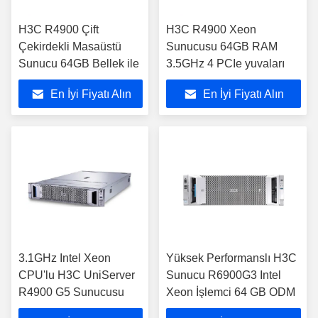
H3C R4900 Çift
H3C R4900 Xeon
Çekirdekli Masaüstü
Sunucusu 64GB RAM
Sunucu 64GB Bellek ile
3.5GHz 4 PCIe yuvaları
En İyi Fiyatı Alın
En İyi Fiyatı Alın
3.1GHz Intel Xeon
Yüksek Performanslı H3C
CPU'lu H3C UniServer
Sunucu R6900G3 Intel
R4900 G5 Sunucusu
Xeon İşlemci 64 GB ODM