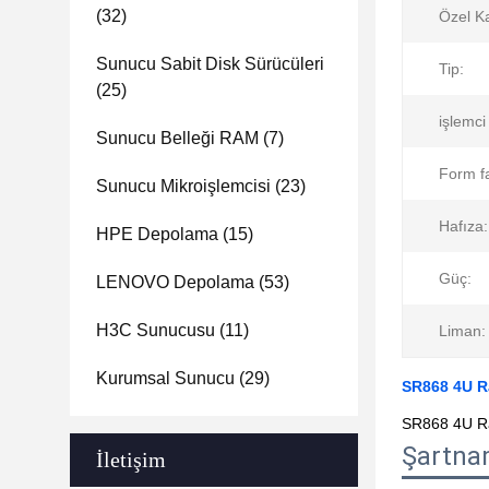
(32)
Özel Ka
Sunucu Sabit Disk Sürücüleri
Tip:
(25)
işlemci 
Sunucu Belleği RAM
(7)
Form f
Sunucu Mikroişlemcisi
(23)
Hafıza:
HPE Depolama
(15)
Güç:
LENOVO Depolama
(53)
H3C Sunucusu
(11)
Liman:
Kurumsal Sunucu
(29)
SR868 4U R
SR868 4U Ra
Şartn
İletişim