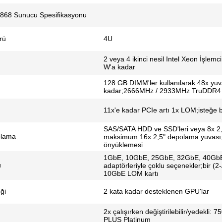
868 Sunucu Spesifikasyonu
rü
4U
2 veya 4 ikinci nesil Intel Xeon İşlemci
W'a kadar
128 GB DIMM'ler kullanılarak 48x yuv
kadar;2666MHz / 2933MHz TruDDR4
11x'e kadar PCIe artı 1x LOM;isteğe 
SAS/SATA HDD ve SSD'leri veya 8x 2
olama
maksimum 16x 2,5" depolama yuvası;ar
önyüklemesi
1GbE, 10GbE, 25GbE, 32GbE, 40GbE 
ü
adaptörleriyle çoklu seçenekler;bir (
10GbE LOM kartı
ği
2 kata kadar desteklenen GPU'lar
2x çalışırken değiştirilebilir/yedek
PLUS Platinum