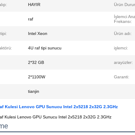
lıp:
HAYIR
Ürün Duru
İşlemci An
raf
Frekansı:
tipi:
Intel Xeon
Ürün adı:
aktörü:
4U raf tipi sunucu
işlemci:
2*32 GB
arayüzler:
2*1100W
Garanti:
tianjin
af Kulesi Lenovo GPU Sunucu Intel 2x5218 2x32G 2.3GHz
f Kulesi Lenovo GPU Sunucu Intel 2x5218 2x32G 2.3GHz
ame