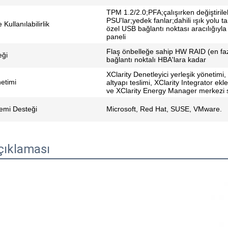
TPM 1.2/2.0;PFA;çalışırken değiştirile
PSU'lar;yedek fanlar;dahili ışık yolu t
Kullanılabilirlik
özel USB bağlantı noktası aracılığıyla
paneli
Flaş önbelleğe sahip HW RAID (en faz
eği
bağlantı noktalı HBA'lara kadar
XClarity Denetleyici yerleşik yönetimi,
etimi
altyapı teslimi, XClarity Integrator eklen
ve XClarity Energy Manager merkezi 
temi Desteği
Microsoft, Red Hat, SUSE, VMware.
çıklaması