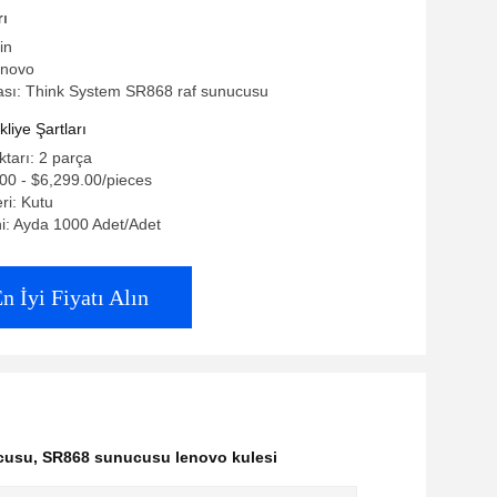
rı
in
enovo
sı: Think System SR868 raf sunucusu
iye Şartları
ktarı: 2 parça
.00 - $6,299.00/pieces
eri: Kutu
i: Ayda 1000 Adet/Adet
n İyi Fiyatı Alın
cusu
,
SR868 sunucusu lenovo kulesi