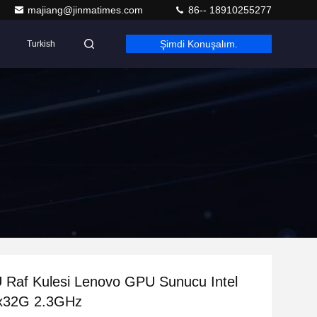
majiang@jinmatimes.com
86-- 18910255277
Şimdi Konuşalım.
Turkish
 Raf Kulesi Lenovo GPU Sunucu Intel
x32G 2.3GHz