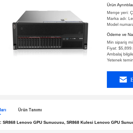
Ürün Ayrıntıla
Menşe yeri: Ç
Marka adı: L
Model numara
Ödeme ve Nakl
Min sipariş mi
Fiyat: $5,899
Ambalaj bilgil
Yetenek temin
E
ları
Ürün Tanımı
k:
SR868 Lenovo GPU Sunucusu
,
SR868 Kulesi Lenovo GPU Sunu