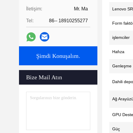
İletişim:
Mr. Ma
Lenovo SR
Tel:
86-- 18910255277
Form faktö
işlemciler
Hafıza
Şimdi Konuşalım.
Genleşme
Bize Mail Atın
Dahili dep
Ağ Arayüz
GPU Deste
Güç