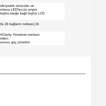
bilir/yedek sürücüler ve
anılama LED'leri;ön erişim
 teşhis;isteğe bağlı teşhis LCD
la 16 bağlantı noktası);16
 XClarity Yöneticisi merkezi
tileri,
sunucu güç yönetimi