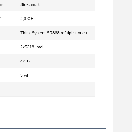
mu:
Stoklamak
a
2,3 GHz
Think System SR868 raf tipi sunucu
2x5218 Intel
4x1G
3 yıl