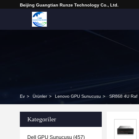
Beijing Guangtian Runze Technology Co., Ltd.
Ev
>
Ürünler
>
Lenovo GPU Sunucusu
>
SR868 4U Raf 
Kategoriler
Dell GPU Sunucusu
(457)