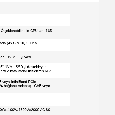
 Ölçeklenebilir aile CPU'ları, 165
ada (4x CPU'lu) 6 TB'a
bağlı 1x ML2 yuvası
,5" NVMe SSD'yi destekleyen
tı 2 kata kadar ikizlenmiş M.2
veya InfiniBand PCIe
2-/4 bağlantı noktası) 1GbE veya
li: 750W/1100W/1600W/2000 AC 80