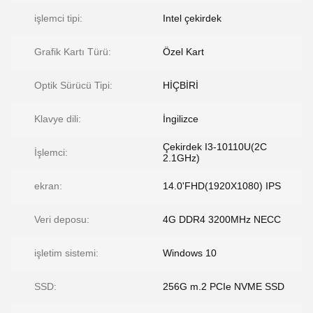
işlemci tipi:
Intel çekirdek
Grafik Kartı Türü:
Özel Kart
Optik Sürücü Tipi:
HİÇBİRİ
Klavye dili:
İngilizce
Çekirdek I3-10110U(2C
İşlemci:
2.1GHz)
ekran:
14.0'FHD(1920X1080) IPS
Veri deposu:
4G DDR4 3200MHz NECC
işletim sistemi:
Windows 10
SSD:
256G m.2 PCIe NVME SSD