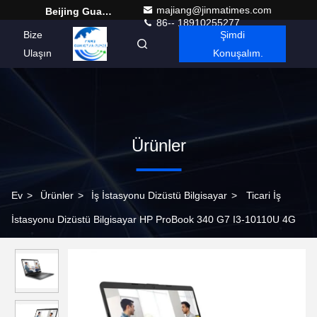
majiang@jinmatimes.com
Beijing Guangtian Runze Technology Co., Ltd.
86-- 18910255277
Bize
Şimdi
Turkish
Ulaşın
Konuşalım.
Ürünler
Ev
>
Ürünler
>
İş İstasyonu Dizüstü Bilgisayar
>
Ticari İş
İstasyonu Dizüstü Bilgisayar HP ProBook 340 G7 I3-10110U 4G