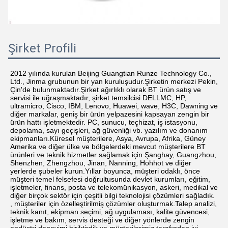
Şirket Profili
2012 yılında kurulan Beijing Guangtian Runze Technology Co.,
Ltd., Jinma grubunun bir yan kuruluşudur.Şirketin merkezi Pekin,
Çin'de bulunmaktadır.Şirket ağırlıklı olarak BT ürün satış ve
servisi ile uğraşmaktadır, şirket temsilcisi DELLMC, HP,
ultramicro, Cisco, IBM, Lenovo, Huawei, wave, H3C, Dawning ve
diğer markalar, geniş bir ürün yelpazesini kapsayan zengin bir
ürün hattı işletmektedir. PC, sunucu, teçhizat, iş istasyonu,
depolama, sayı geçişleri, ağ güvenliği vb. yazılım ve donanım
ekipmanları.Küresel müşterilere, Asya, Avrupa, Afrika, Güney
Amerika ve diğer ülke ve bölgelerdeki mevcut müşterilere BT
ürünleri ve teknik hizmetler sağlamak için Şanghay, Guangzhou,
Shenzhen, Zhengzhou, Jinan, Nanning, Hohhot ve diğer
yerlerde şubeler kurun.Yıllar boyunca, müşteri odaklı, önce
müşteri temel felsefesi doğrultusunda devlet kurumları, eğitim,
işletmeler, finans, posta ve telekomünikasyon, askeri, medikal ve
diğer birçok sektör için çeşitli bilgi teknolojisi çözümleri sağladık.
, müşteriler için özelleştirilmiş çözümler oluşturmak.Talep analizi,
teknik kanıt, ekipman seçimi, ağ uygulaması, kalite güvencesi,
işletme ve bakım, servis desteği ve diğer yönlerde zengin