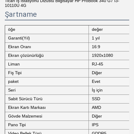
Ticari İş İstasyonu Dizüstü Bilgisayar HP ProBook 340 G7 I3-
10110U 4G
Şartname
öğe
değer
Garanti(Yıl)
1 yıl
Ekran Oranı
16:9
Ekran çözünürlüğü
1920x1080
Liman
RJ-45
Fiş Tipi
Diğer
paket
Evet
Seri
İş için
Sabit Sürücü Türü
SSD
Ekran Kartı Markası
AMD
Gövde Malzemesi
Diğer
Pano Tipi
IPS
Video Bellek Türü
GDDR5