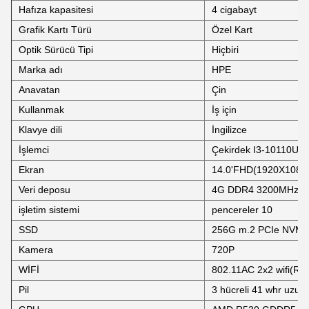
Hafıza kapasitesi
4 cigabayt
Grafik Kartı Türü
Özel Kart
Optik Sürücü Tipi
Hiçbiri
Marka adı
HPE
Anavatan
Çin
Kullanmak
İş için
Klavye dili
İngilizce
İşlemci
Çekirdek I3-10110U(
Ekran
14.0'FHD(1920X1080)
Veri deposu
4G DDR4 3200MHz 
işletim sistemi
pencereler 10
SSD
256G m.2 PCIe NVM
Kamera
720P
WİFİ
802.11AC 2x2 wifi(RT
Pil
3 hücreli 41 whr uzun 