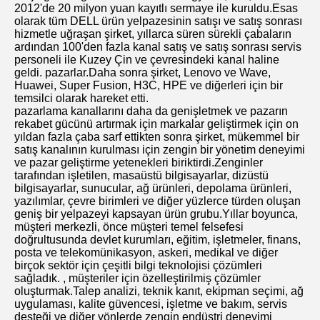
2012'de 20 milyon yuan kayıtlı sermaye ile kuruldu.Esas
olarak tüm DELL ürün yelpazesinin satışı ve satış sonrası
hizmetle uğraşan şirket, yıllarca süren sürekli çabaların
ardından 100'den fazla kanal satış ve satış sonrası servis
personeli ile Kuzey Çin ve çevresindeki kanal haline
geldi. pazarlar.Daha sonra şirket, Lenovo ve Wave,
Huawei, Super Fusion, H3C, HPE ve diğerleri için bir
temsilci olarak hareket etti.
pazarlama kanallarını daha da genişletmek ve pazarın
rekabet gücünü artırmak için markalar geliştirmek için on
yıldan fazla çaba sarf ettikten sonra şirket, mükemmel bir
satış kanalının kurulması için zengin bir yönetim deneyimi
ve pazar geliştirme yetenekleri biriktirdi.Zenginler
tarafından işletilen, masaüstü bilgisayarlar, dizüstü
bilgisayarlar, sunucular, ağ ürünleri, depolama ürünleri,
yazılımlar, çevre birimleri ve diğer yüzlerce türden oluşan
geniş bir yelpazeyi kapsayan ürün grubu.Yıllar boyunca,
müşteri merkezli, önce müşteri temel felsefesi
doğrultusunda devlet kurumları, eğitim, işletmeler, finans,
posta ve telekomünikasyon, askeri, medikal ve diğer
birçok sektör için çeşitli bilgi teknolojisi çözümleri
sağladık. , müşteriler için özelleştirilmiş çözümler
oluşturmak.Talep analizi, teknik kanıt, ekipman seçimi, ağ
uygulaması, kalite güvencesi, işletme ve bakım, servis
desteği ve diğer yönlerde zengin endüstri deneyimi