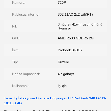
Kamera:
720P
Kablosuz internet:
802.11AC 2x2 wifi(RT)
3 hücreli 41whr uzun ömürlü
Pil:
lityum pil
GPU:
AMD R530 GDDR5 2G
İsim:
Probook 340G7
Tip:
Düzenli
Hafıza kapasitesi:
4 cigabayt
Kullanmak:
İş için
Ticari İş İstasyonu Dizüstü Bilgisayar HP ProBook 340 G7 I3-
10110U 4G