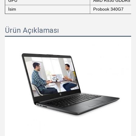
GPU
AMD R530 GDDR5 2
İsim
Probook 340G7
Ürün Açıklaması