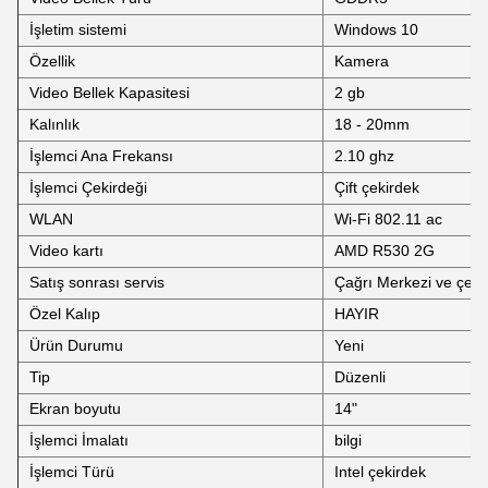
İşletim sistemi
Windows 10
Özellik
Kamera
Video Bellek Kapasitesi
2 gb
Kalınlık
18 - 20mm
İşlemci Ana Frekansı
2.10 ghz
İşlemci Çekirdeği
Çift çekirdek
WLAN
Wi-Fi 802.11 ac
Video kartı
AMD R530 2G
Satış sonrası servis
Çağrı Merkezi ve çevr
Özel Kalıp
HAYIR
Ürün Durumu
Yeni
Tip
Düzenli
Ekran boyutu
14"
İşlemci İmalatı
bilgi
İşlemci Türü
Intel çekirdek