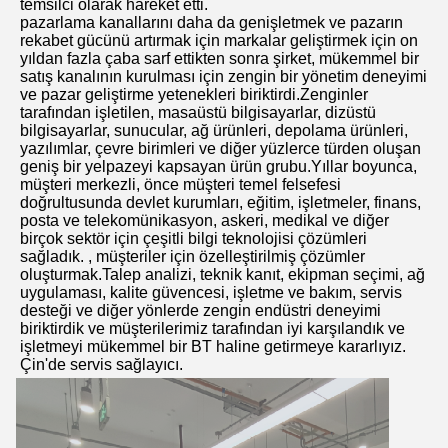
temsilci olarak hareket etti.
pazarlama kanallarını daha da genişletmek ve pazarın 
rekabet gücünü artırmak için markalar geliştirmek için on 
yıldan fazla çaba sarf ettikten sonra şirket, mükemmel bir 
satış kanalının kurulması için zengin bir yönetim deneyimi 
ve pazar geliştirme yetenekleri biriktirdi.Zenginler 
tarafından işletilen, masaüstü bilgisayarlar, dizüstü 
bilgisayarlar, sunucular, ağ ürünleri, depolama ürünleri, 
yazılımlar, çevre birimleri ve diğer yüzlerce türden oluşan 
geniş bir yelpazeyi kapsayan ürün grubu.Yıllar boyunca, 
müşteri merkezli, önce müşteri temel felsefesi 
doğrultusunda devlet kurumları, eğitim, işletmeler, finans, 
posta ve telekomünikasyon, askeri, medikal ve diğer 
birçok sektör için çeşitli bilgi teknolojisi çözümleri 
sağladık. , müşteriler için özelleştirilmiş çözümler 
oluşturmak.Talep analizi, teknik kanıt, ekipman seçimi, ağ 
uygulaması, kalite güvencesi, işletme ve bakım, servis 
desteği ve diğer yönlerde zengin endüstri deneyimi 
biriktirdik ve müşterilerimiz tarafından iyi karşılandık ve 
işletmeyi mükemmel bir BT haline getirmeye kararlıyız. 
Çin'de servis sağlayıcı.