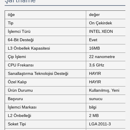
Şartname
öğe
değer
Tip
On Çekirdek
İşlemci Türü
INTEL XEON
64-Bit Desteği
Evet
L3 Önbellek Kapasitesi
16MB
Çip İşlemi
22 nanometre
CPU Frekansı
3,6 GHz
Sanallaştırma Teknolojisi Desteği
HAYIR
Özel Kalıp
HAYIR
Ürün Durumu
Kullanılmış, Yeni
Başvuru
sunucu
İşlemci Markası
bilgi
L2 Önbelleği
2 MB
Soket Tipi
LGA 2011-3