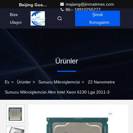
majiang@jinmatimes.com
Beijing Guangtian Runze Technology Co., Ltd.
86-- 18910255277
Bize
Şimdi
Turkish
Ulaşın
Konuşalım.
Ürünler
Ev
>
Ürünler
>
Sunucu Mikroişlemcisi
>
22 Nanometre
Sunucu Mikroişlemcisi Altın Intel Xeon 6130 Lga 2011-3