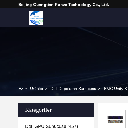
Beijing Guangtian Runze Technology Co., Ltd.
Ev
>
Ürünler
>
Dell Depolama Sunucusu
>
EMC Unity X
Kategoriler
Dell GPU Sunucusu
(457)