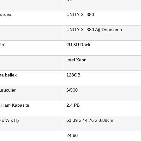
arası
UNITY XT380
UNITY XT380 Ağ Depolama
örü
2U 3U Rack
Intel Xeon
na bellek
128GB.
ürücüler
6/500
 Ham Kapasite
2.4 PB
D x W x H)
61.39 x 44.76 x 8.88cm.
24.60