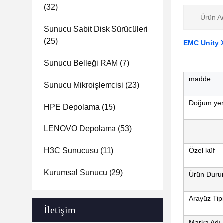
(32)
Ürün Ad
Sunucu Sabit Disk Sürücüleri
(25)
EMC Unity 
Sunucu Belleği RAM
(7)
madde
Sunucu Mikroişlemcisi
(23)
Doğum yer
HPE Depolama
(15)
LENOVO Depolama
(53)
H3C Sunucusu
(11)
Özel küf
Kurumsal Sunucu
(29)
Ürün Dur
Arayüz Tip
İletişim
Marka Adı