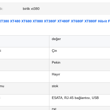
ı:
birlik xt380
XT380 XT480 XT680 XT880 XT380F XT480F XT680F XT880F Hibrit F
değer
i
Çin
Pekin
Hayır
umu
stok
i
ESATA, RJ-45 bağlantısı, USB
DE