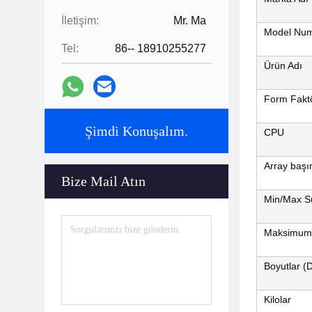
İletişim:
Mr. Ma
Model Num
Tel:
86-- 18910255277
Ürün Adı
Form Fakt
Şimdi Konuşalım.
CPU
Array başı
Bize Mail Atın
Min/Max S
Maksimum
Boyutlar (
Kilolar