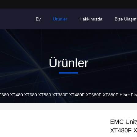
Ev
Ürünler
Hakkımızda
Bize Ulaşın
Ürünler
T380 XT480 XT680 XT880 XT380F XT480F XT680F XT880F Hibrit Flas
EMC Unit
XT480F X