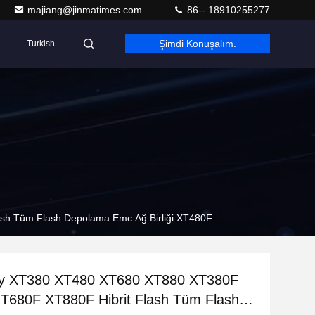
majiang@jinmatimes.com
86-- 18910255277
Şimdi Konuşalım.
Turkish
h Tüm Flash Depolama Emc Ağ Birliği XT480F
y XT380 XT480 XT680 XT880 XT380F
T680F XT880F Hibrit Flash Tüm Flash