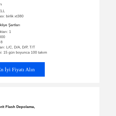
 Emc Ağ Birliği XT480F
rı
ELL
ı: birlik xt380
iye Şartları
ktarı: 1
000
 8
rı: L/C, D/A, D/P, T/T
i: 15 gün boyunca 100 takım
n İyi Fiyatı Alın
rit Flash Depolama
,