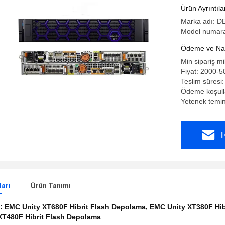
Depolama
Ürün Ayrıntıla
Marka adı: D
Model numaras
Ödeme ve Nakl
Min sipariş mi
Fiyat: 2000-5
Teslim süresi:
Ödeme koşulla
Yetenek temin
E
ları
Ürün Tanımı
k:
EMC Unity XT680F Hibrit Flash Depolama
,
EMC Unity XT380F Hib
XT480F Hibrit Flash Depolama