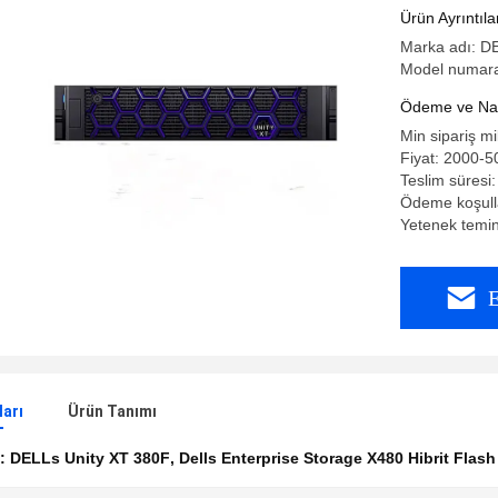
Performan
Ürün Ayrıntıla
Marka adı: D
Model numaras
Ödeme ve Nakl
Min sipariş mi
Fiyat: 2000-5
Teslim süresi:
Ödeme koşulla
Yetenek temin
E
ları
Ürün Tanımı
k:
DELLs Unity XT 380F
,
Dells Enterprise Storage X480 Hibrit Flash