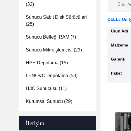
(32)
Ürün Ad
Sunucu Sabit Disk Sürücüleri
DELLs Unity
(25)
Ürün Adı
Sunucu Belleği RAM
(7)
Malzeme
Sunucu Mikroişlemcisi
(23)
Garanti
HPE Depolama
(15)
Paket
LENOVO Depolama
(53)
H3C Sunucusu
(11)
Kurumsal Sunucu
(29)
İletişim