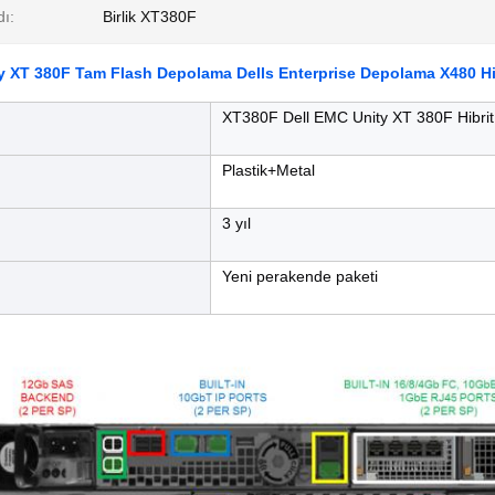
ı:
Birlik XT380F
 XT 380F Tam Flash Depolama Dells Enterprise Depolama X480 Hib
XT380F Dell EMC Unity XT 380F Hibri
Plastik+Metal
3 yıl
Yeni perakende paketi