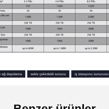
e ağ depolama
sekiz çekirdekli sunucu
iş istasyonu sunucusu
Benzer ürünler