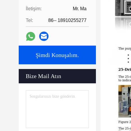
İletişim:
Mr. Ma
Tel:
86-- 18910255277
Şimdi Konuşalım.
Bize Mail Atın