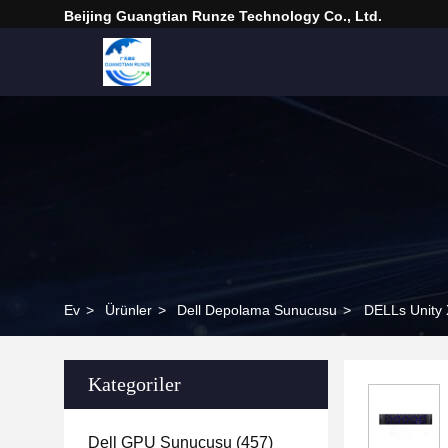
Beijing Guangtian Runze Technology Co., Ltd.
Ev
>
Ürünler
>
Dell Depolama Sunucusu
>
DELLs Unity 
Kategoriler
Dell GPU Sunucusu
(457)