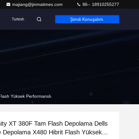
majiang@jinmatimes.com
86-- 18910255277
Şimdi Konuşalım.
Turkish
lash Yüksek Performanslı.
ity XT 380F Tam Flash Depolama Dells
e Depolama X480 Hibrit Flash Yüksek