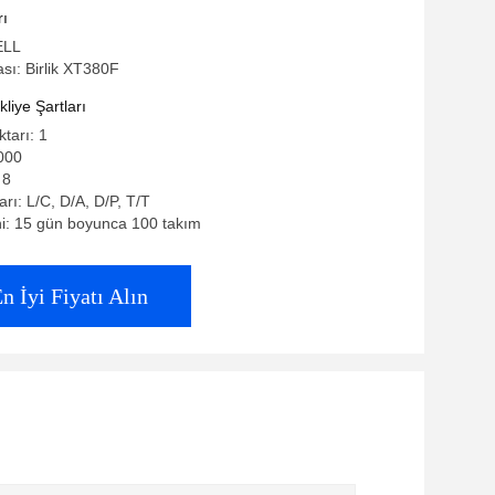
slı.
rı
ELL
ı: Birlik XT380F
iye Şartları
ktarı: 1
000
 8
rı: L/C, D/A, D/P, T/T
i: 15 gün boyunca 100 takım
n İyi Fiyatı Alın