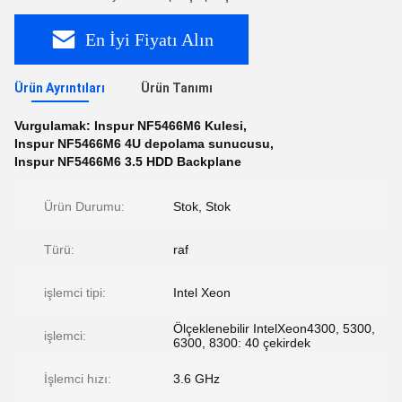
En İyi Fiyatı Alın
Ürün Ayrıntıları
Ürün Tanımı
Vurgulamak:
Inspur NF5466M6 Kulesi
,
Inspur NF5466M6 4U depolama sunucusu
,
Inspur NF5466M6 3.5 HDD Backplane
Ürün Durumu:
Stok, Stok
Türü:
raf
işlemci tipi:
Intel Xeon
Ölçeklenebilir IntelXeon4300, 5300,
işlemci:
6300, 8300: 40 çekirdek
İşlemci hızı:
3.6 GHz