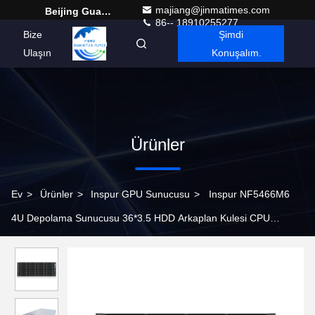
majiang@jinmatimes.com
Beijing Guangtian Runze Technology Co., Ltd.
86-- 18910255277
Bize
Şimdi
Turkish
Ulaşın
Konuşalım.
Ürünler
Ev
>
Ürünler
>
Inspur GPU Sunucusu
>
Inspur NF5466M6
4U Depolama Sunucusu 36*3.5 HDD Arkaplan Kulesi CPU
Belleksiz HDD Depolama Güç kaynağı olmadan