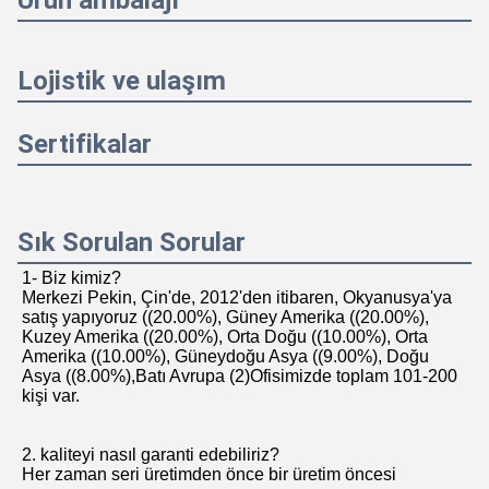
İşbirliği Birimi
Ürün ambalajı