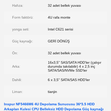
Hafıza:
32 adet bellek yuvası
Form faktörü:
4U rafa monte
yonga seti:
Intel C621 serisi
Güç kaynağı:
GERİ DÖNÜŞ
Ön:
32 adet bellek yuvası
16x3,5" SAS/SATA HDD'ler (çalışır
Arka:
durumda takılabilir) 4 x 2,5 inç
SATA/SAS/NVMe SSD'ler
Dahili:
6 x 3,5" SATA/SAS HDD'ler
Liman:
tianjin
Inspur NF5466M6 4U Depolama Sunucusu 36*3.5 HDD
Arkaplan Kulesi CPU Belleksiz HDD Depolama Güç kaynağı