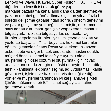
Lenovo ve Wave, Huawei, Super Fusion, H3C, HPE ve 
diğerlerinin temsilcisi olarak görev yaptı.
markalar pazarlama kanallarını daha da genişletmek ve 
pazarın rekabet gücünü arttırmak için, on yıldan fazla bir 
süredir geliştirme çabalarından sonra,Yönetim deneyimi 
ve pazar geliştirme yeteneği biriktirmiştir., mükemmel bir 
satış kanalı kurulması. geniş bir yelpazeden, masaüstü 
bilgisayarlar, dizüstü bilgisayarlar, sunucular, ağ 
ürünleri,depolama ürünleri, yazılım, çevre cihazları ve 
yüzlerce başka tür. Yıllar boyunca, hükümet kurumları, 
eğitim, işletmeler, finans,Posta ve telekomünikasyon, 
askeri, tıbbi ve diğer birçok endüstride, müşteri odaklı, 
müşteri öncelikli temel felsefeyle uyumlu olarak, 
müşteriler için özel çözümler oluşturmak için.İhtiyaç 
analizi konusunda zengin endüstri deneyimi biriktirdik., 
teknik kanıtlama, ekipman seçimi, ağ uygulaması, kalite 
güvencesi, işletme ve bakım, servis desteği ve diğer 
yönler ve müşteriler tarafından iyi karşılanır,Ve şirketi 
Çin'de mükemmel bir BT hizmet sağlayıcısı haline 
getirmeye kararlı..