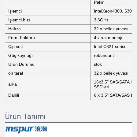
Pekin
İşlemci
IntelXeon4300, 5300, 
İşlemci hızı
3.6GHz
Hafıza
32 x bellek yuvası
Form Faktörü
4U rak montajı
Çip seti
Intel C621 serisi
Güç kaynağı
rebundant
Ürün Durumu
stok
ön taraf
32 x bellek yuvası
16x3.5" SAS/SATA HDD'
arka
SSD'leri
Dahili
6 x 3.5" SATA/SAS HDD
Ürün Tanımı