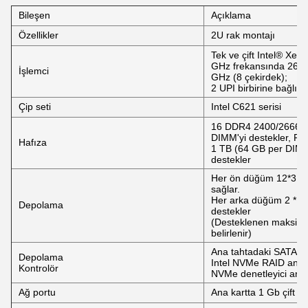
Bileşen
Açıklama
Özellikler
2U rak montajı
Tek ve çift Intel® Xeon
GHz frekansında 26 ç
İşlemci
GHz (8 çekirdek);
2 UPI birbirine bağlı 
Çip seti
Intel C621 serisi
16 DDR4 2400/2666/2
DIMM'yi destekler, 
Hafıza
1 TB (64 GB per DIM
destekler
Her ön düğüm 12*3,5" 
sağlar.
Her arka düğüm 2 * 2.
Depolama
destekler
(Desteklenen maksimum
belirlenir)
Ana tahtadaki SATA den
Depolama
Intel NVMe RAID anahta
Kontrolör
NVMe denetleyici ara
Ağ portu
Ana kartta 1 Gb çift R