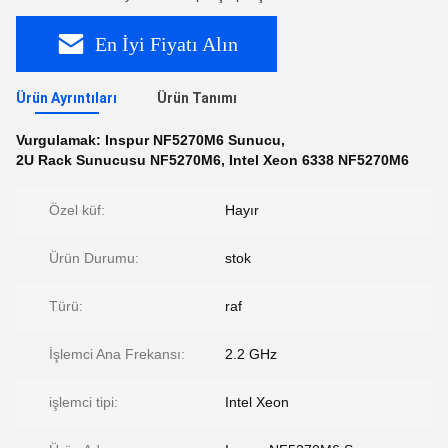
En İyi Fiyatı Alın
Ürün Ayrıntıları
Ürün Tanımı
Vurgulamak:
Inspur NF5270M6 Sunucu
,
2U Rack Sunucusu NF5270M6
,
Intel Xeon 6338 NF5270M6
Özel küf:
Hayır
Ürün Durumu:
stok
Türü:
raf
İşlemci Ana Frekansı:
2.2 GHz
işlemci tipi:
Intel Xeon