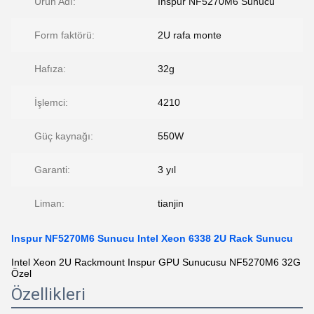
Ürün Adı:
Inspur NF5270M6 Sunucu
Form faktörü:
2U rafa monte
Hafıza:
32g
İşlemci:
4210
Güç kaynağı:
550W
Garanti:
3 yıl
Liman:
tianjin
Inspur NF5270M6 Sunucu Intel Xeon 6338 2U Rack Sunucu
Intel Xeon 2U Rackmount Inspur GPU Sunucusu NF5270M6 32G
Özel
Özellikleri