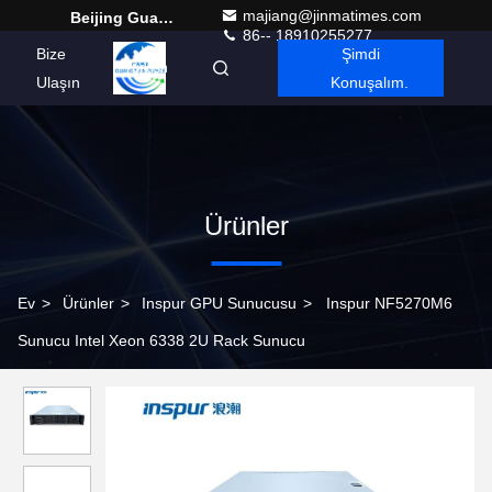
majiang@jinmatimes.com
Beijing Guangtian Runze Technology Co., Ltd.
86-- 18910255277
Bize
Şimdi
Turkish
Ulaşın
Konuşalım.
Ürünler
Ev
>
Ürünler
>
Inspur GPU Sunucusu
>
Inspur NF5270M6
Sunucu Intel Xeon 6338 2U Rack Sunucu