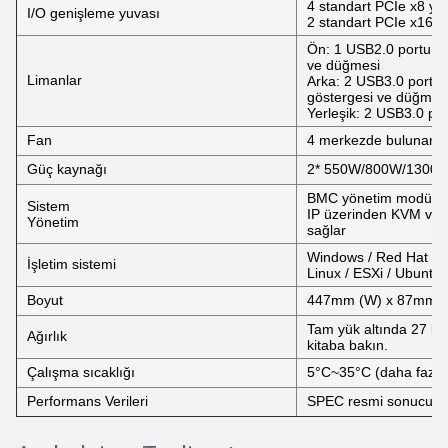
4 standart PCIe x8 yuv
I/O genişleme yuvası
2 standart PCIe x16 yu
Ön: 1 USB2.0 portu, 1
ve düğmesi
Limanlar
Arka: 2 USB3.0 portu,
göstergesi ve düğmes
Yerleşik: 2 USB3.0 po
Fan
4 merkezde bulunan s
Güç kaynağı
2* 550W/800W/1300W P
BMC yönetim modülü 
Sistem
IP üzerinden KVM ve s
Yönetim
sağlar
Windows / Red Hat / S
İşletim sistemi
Linux / ESXi / Ubuntu 
Boyut
447mm (W) x 87mm (
Tam yük altında 27 kg'
Ağırlık
kitaba bakın.
Çalışma sıcaklığı
5°C~35°C (daha fazla a
Performans Verileri
SPEC resmi sonucu: B