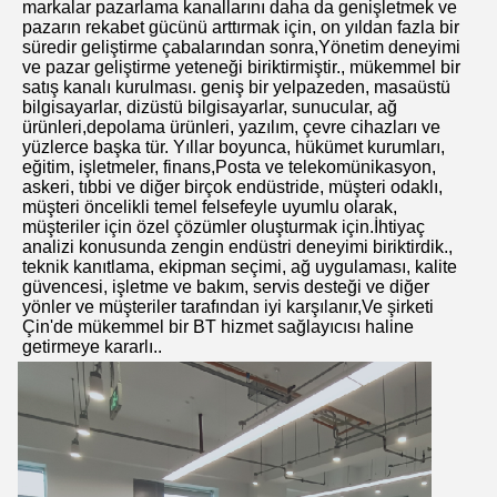
markalar pazarlama kanallarını daha da genişletmek ve 
pazarın rekabet gücünü arttırmak için, on yıldan fazla bir 
süredir geliştirme çabalarından sonra,Yönetim deneyimi 
ve pazar geliştirme yeteneği biriktirmiştir., mükemmel bir 
satış kanalı kurulması. geniş bir yelpazeden, masaüstü 
bilgisayarlar, dizüstü bilgisayarlar, sunucular, ağ 
ürünleri,depolama ürünleri, yazılım, çevre cihazları ve 
yüzlerce başka tür. Yıllar boyunca, hükümet kurumları, 
eğitim, işletmeler, finans,Posta ve telekomünikasyon, 
askeri, tıbbi ve diğer birçok endüstride, müşteri odaklı, 
müşteri öncelikli temel felsefeyle uyumlu olarak, 
müşteriler için özel çözümler oluşturmak için.İhtiyaç 
analizi konusunda zengin endüstri deneyimi biriktirdik., 
teknik kanıtlama, ekipman seçimi, ağ uygulaması, kalite 
güvencesi, işletme ve bakım, servis desteği ve diğer 
yönler ve müşteriler tarafından iyi karşılanır,Ve şirketi 
Çin'de mükemmel bir BT hizmet sağlayıcısı haline 
getirmeye kararlı..