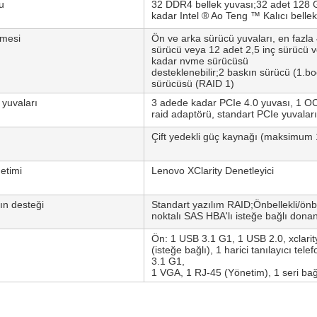
u
32 DDR4 bellek yuvası;32 adet 128 
kadar Intel ® Ao Teng ™ Kalıcı belle
lmesi
Ön ve arka sürücü yuvaları, en fazla 
sürücü veya 12 adet 2,5 inç sürücü 
kadar nvme sürücüsü
desteklenebilir;2 baskın sürücü (1.
sürücüsü (RAID 1)
yuvaları
3 adede kadar PCIe 4.0 yuvası, 1 OC
raid adaptörü, standart PCIe yuvaları
Çift yedekli güç kaynağı (maksimum 
etimi
Lenovo XClarity Denetleyici
ın desteği
Standart yazılım RAID;Önbellekli/önb
noktalı SAS HBA'lı isteğe bağlı dona
Ön: 1 USB 3.1 G1, 1 USB 2.0, xclarit
(isteğe bağlı), 1 harici tanılayıcı tel
3.1 G1,
1 VGA, 1 RJ-45 (Yönetim), 1 seri bağl