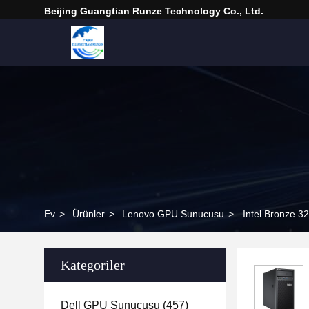
Beijing Guangtian Runze Technology Co., Ltd.
Ev
>
Ürünler
>
Lenovo GPU Sunucusu
>
Intel Bronze 
Kategoriler
Dell GPU Sunucusu
(457)