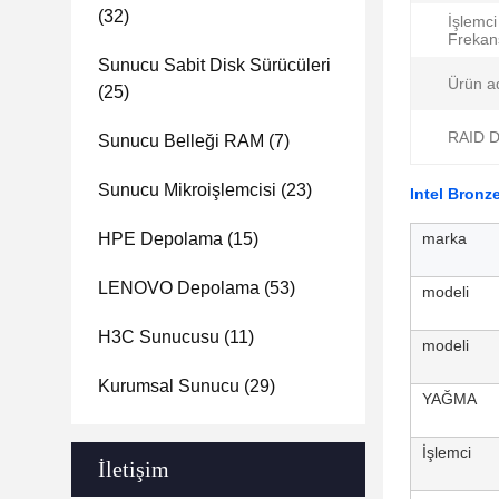
(32)
İşlemci
Frekan
Sunucu Sabit Disk Sürücüleri
Ürün ad
(25)
RAID De
Sunucu Belleği RAM
(7)
Sunucu Mikroişlemcisi
(23)
Intel Bron
HPE Depolama
(15)
marka
LENOVO Depolama
(53)
modeli
H3C Sunucusu
(11)
modeli
Kurumsal Sunucu
(29)
YAĞMA
İşlemci
İletişim