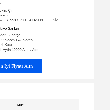
8*2.5SFF 12 BELLEK SİTESİ 530-8I
rı
ekin, Çin
enovo
ası: ST558 CPU PLAKASI BELLEKSİZ
iye Şartları
ktarı: 2 parça
.00/pieces >=2 pieces
eri: Kutu
i: Ayda 10000 Adet / Adet
n İyi Fiyatı Alın
Kule