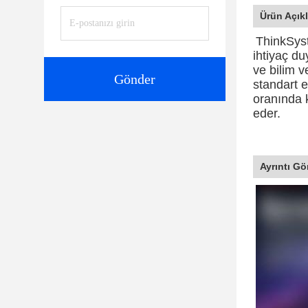
Ürün Açık
ThinkSyst
ihtiyaç du
ve bilim v
Gönder
standart 
oranında k
eder.
Ayrıntı Gö