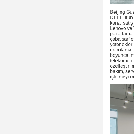
Beijing Gua
DELL ürün y
kanal satış
Lenovo ve W
pazarlama k
çaba sarf e
yetenekleri 
depolama ür
boyunca, mü
telekomünik
özelleştiri
bakım, serv
işletmeyi m