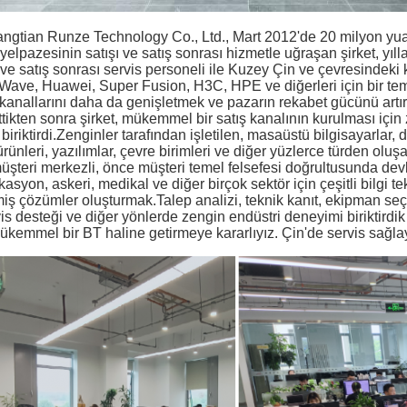
ngtian Runze Technology Co., Ltd., Mart 2012'de 20 milyon yuan
elpazesinin satışı ve satış sonrası hizmetle uğraşan şirket, yıl
 ve satış sonrası servis personeli ile Kuzey Çin ve çevresindeki 
ave, Huawei, Super Fusion, H3C, HPE ve diğerleri için bir temsi
anallarını daha da genişletmek ve pazarın rekabet gücünü artırm
ttikten sonra şirket, mükemmel bir satış kanalının kurulması içi
biriktirdi.Zenginler tarafından işletilen, masaüstü bilgisayarlar, d
ünleri, yazılımlar, çevre birimleri ve diğer yüzlerce türden olu
şteri merkezli, önce müşteri temel felsefesi doğrultusunda devlet
asyon, askeri, medikal ve diğer birçok sektör için çeşitli bilgi tek
lmiş çözümler oluşturmak.Talep analizi, teknik kanıt, ekipman se
is desteği ve diğer yönlerde zengin endüstri deneyimi biriktirdik 
ükemmel bir BT haline getirmeye kararlıyız. Çin'de servis sağlay