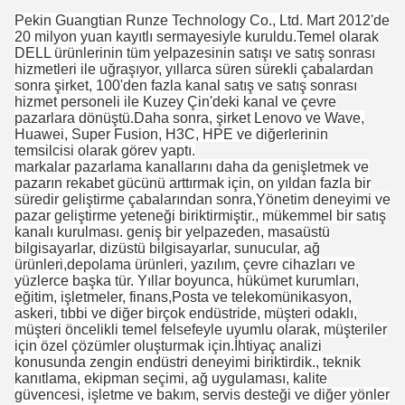
Pekin Guangtian Runze Technology Co., Ltd. Mart 2012'de
20 milyon yuan kayıtlı sermayesiyle kuruldu.Temel olarak
DELL ürünlerinin tüm yelpazesinin satışı ve satış sonrası
hizmetleri ile uğraşıyor, yıllarca süren sürekli çabalardan
sonra şirket, 100'den fazla kanal satış ve satış sonrası
hizmet personeli ile Kuzey Çin'deki kanal ve çevre
pazarlara dönüştü.Daha sonra, şirket Lenovo ve Wave,
Huawei, Super Fusion, H3C, HPE ve diğerlerinin
temsilcisi olarak görev yaptı.
markalar pazarlama kanallarını daha da genişletmek ve
pazarın rekabet gücünü arttırmak için, on yıldan fazla bir
süredir geliştirme çabalarından sonra,Yönetim deneyimi ve
pazar geliştirme yeteneği biriktirmiştir., mükemmel bir satış
kanalı kurulması. geniş bir yelpazeden, masaüstü
bilgisayarlar, dizüstü bilgisayarlar, sunucular, ağ
ürünleri,depolama ürünleri, yazılım, çevre cihazları ve
yüzlerce başka tür. Yıllar boyunca, hükümet kurumları,
eğitim, işletmeler, finans,Posta ve telekomünikasyon,
askeri, tıbbi ve diğer birçok endüstride, müşteri odaklı,
müşteri öncelikli temel felsefeyle uyumlu olarak, müşteriler
için özel çözümler oluşturmak için.İhtiyaç analizi
konusunda zengin endüstri deneyimi biriktirdik., teknik
kanıtlama, ekipman seçimi, ağ uygulaması, kalite
güvencesi, işletme ve bakım, servis desteği ve diğer yönler