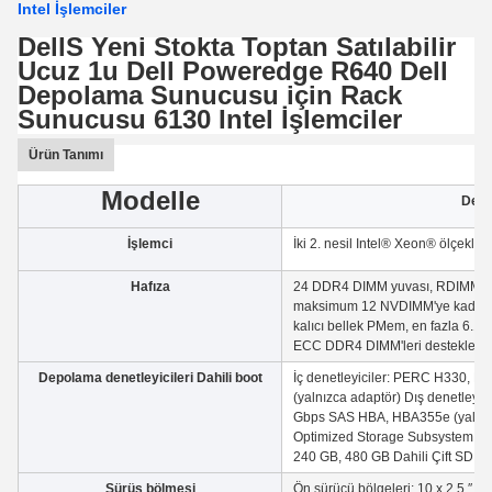
Intel İşlemciler
DellS Yeni Stokta Toptan Satılabilir
Ucuz 1u Dell Poweredge R640 Dell
Depolama Sunucusu için Rack
Sunucusu 6130 Intel İşlemciler
Ürün Tanımı
Modelle
Dell
İşlemci
İki 2. nesil Intel® Xeon® ölçekle
Hafıza
24 DDR4 DIMM yuvası, RDIMM / LR
maksimum 12 NVDIMM'ye kadar, 
kalıcı bellek PMem, en fazla 6.1
ECC DDR4 DIMM'leri destekler
Depolama denetleyicileri Dahili boot
İç denetleyiciler: PERC H330, H
(yalnızca adaptör) Dış denetleyic
Gbps SAS HBA, HBA355e (yalnızc
Optimized Storage Subsystem (B
240 GB, 480 GB Dahili Çift SD M
Sürüş bölmesi
Ön sürücü bölgeleri: 10 x 2.5 