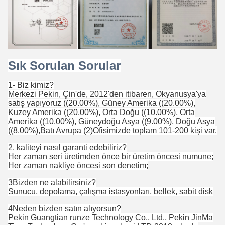
Sık Sorulan Sorular
1- Biz kimiz?
Merkezi Pekin, Çin'de, 2012'den itibaren, Okyanusya'ya
satış yapıyoruz ((20.00%), Güney Amerika ((20.00%),
Kuzey Amerika ((20.00%), Orta Doğu ((10.00%), Orta
Amerika ((10.00%), Güneydoğu Asya ((9.00%), Doğu Asya
((8.00%),Batı Avrupa (2)Ofisimizde toplam 101-200 kişi var.
2. kaliteyi nasıl garanti edebiliriz?
Her zaman seri üretimden önce bir üretim öncesi numune;
Her zaman nakliye öncesi son denetim;
3Bizden ne alabilirsiniz?
Sunucu, depolama, çalışma istasyonları, bellek, sabit disk
4Neden bizden satın alıyorsun?
Pekin Guangtian runze Technology Co., Ltd., Pekin JinMa