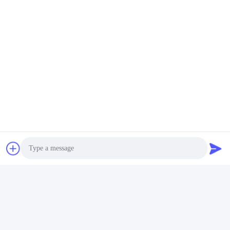
İletişim
İletişim:
Mr. Ma
Tel:
86-- 18910255277
Şimdi Konuşalım.
Bize Mail Atın
Photo