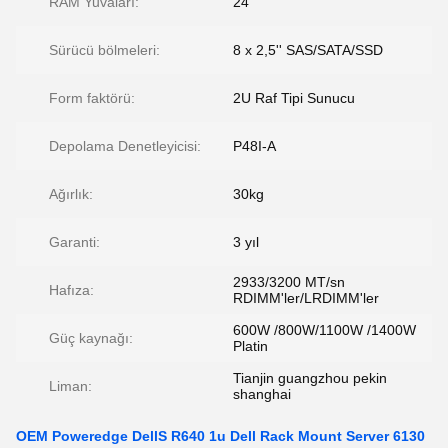
RAM Yuvaları:
24
Sürücü bölmeleri:
8 x 2,5'' SAS/SATA/SSD
Form faktörü:
2U Raf Tipi Sunucu
Depolama Denetleyicisi:
P48I-A
Ağırlık:
30kg
Garanti:
3 yıl
2933/3200 MT/sn
Hafıza:
RDIMM'ler/LRDIMM'ler
600W /800W/1100W /1400W
Güç kaynağı:
Platin
Tianjin guangzhou pekin
Liman:
shanghai
OEM Poweredge DellS R640 1u Dell Rack Mount Server 6130