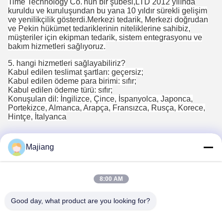
Time Technology Co.'nun bir şubesi,LTD 2012 yılında
kuruldu ve kuruluşundan bu yana 10 yıldır sürekli gelişim
ve yenilikçilik gösterdi.Merkezi tedarik, Merkezi doğrudan
ve Pekin hükümet tedariklerinin niteliklerine sahibiz,
müşteriler için ekipman tedarik, sistem entegrasyonu ve
bakım hizmetleri sağlıyoruz.
5. hangi hizmetleri sağlayabiliriz?
Kabul edilen teslimat şartları: geçersiz;
Kabul edilen ödeme para birimi: sıfır;
Kabul edilen ödeme türü: sıfır;
Konuşulan dil: İngilizce, Çince, İspanyolca, Japonca,
Portekizce, Almanca, Arapça, Fransızca, Rusça, Korece,
Hintçe, İtalyanca
Majiang
8:00 AM
Tags:
dell oem sunucuları
özel raf tipi sunucu
Good day, what product are you looking for?
dell emc poweredge