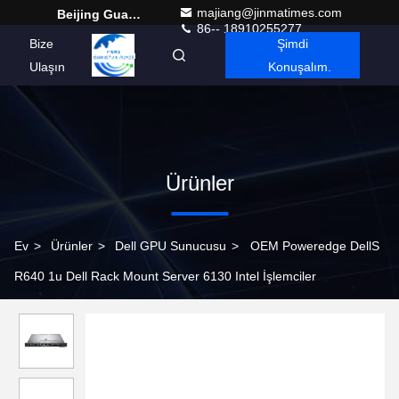
majiang@jinmatimes.com
Beijing Guangtian Runze Technology Co., Ltd.
86-- 18910255277
Bize
Şimdi
Turkish
Ulaşın
Konuşalım.
Ürünler
Ev
>
Ürünler
>
Dell GPU Sunucusu
>
OEM Poweredge DellS
R640 1u Dell Rack Mount Server 6130 Intel İşlemciler