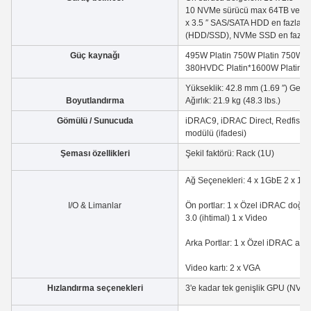
10 NVMe sürücü max 64TB veya 
x 3.5 ′′ SAS/SATA HDD en fazla 64
(HDD/SSD), NVMe SSD en fazla
Güç kaynağı
495W Platin 750W Platin 750W 
380HVDC Platin*1600W Platin
Yükseklik: 42.8 mm (1.69 ′′) Genişl
Boyutlandırma
Ağırlık: 21.9 kg (48.3 lbs.)
Gömülü / Sunucuda
iDRAC9, iDRAC Direct, Redfish i
modülü (ifadesi)
Şeması özellikleri
Şekil faktörü: Rack (1U)
Ağ Seçenekleri: 4 x 1GbE 2 x 1
I/O & Limanlar
Ön portlar: 1 x Özel iDRAC doğr
3.0 (ihtimal) 1 x Video
Arka Portlar: 1 x Özel iDRAC ağ p
Video kartı: 2 x VGA
Hızlandırma seçenekleri
3'e kadar tek genişlik GPU (NVID