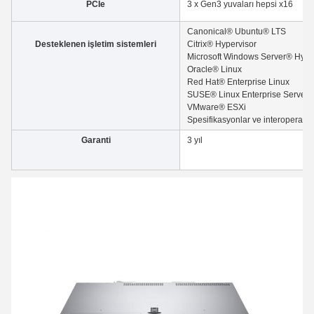
PCIe
3 x Gen3 yuvaları hepsi x16
Canonical® Ubuntu® LTS
Desteklenen işletim sistemleri
Citrix® Hypervisor
Microsoft Windows Server® Hype
Oracle® Linux
Red Hat® Enterprise Linux
SUSE® Linux Enterprise Server
VMware® ESXi
Spesifikasyonlar ve interoperabilite
Garanti
3 yıl