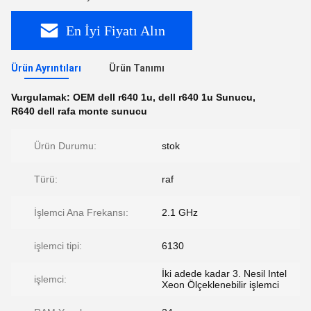
En İyi Fiyatı Alın
Ürün Ayrıntıları
Ürün Tanımı
Vurgulamak:
OEM dell r640 1u
,
dell r640 1u Sunucu
,
R640 dell rafa monte sunucu
Ürün Durumu:
stok
Türü:
raf
İşlemci Ana Frekansı:
2.1 GHz
işlemci tipi:
6130
İki adede kadar 3. Nesil Intel
işlemci:
Xeon Ölçeklenebilir işlemci