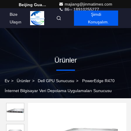
majiang@jinmatimes.com
Beijing Guangtian Runze Technology Co., Ltd.
86-- 18910255277
Bize
Şimdi
Turkish
Ulaşın
Konuşalım.
Ürünler
Ev
>
Ürünler
>
Dell GPU Sunucusu
>
PowerEdge R470
İnternet Bilgisayar Veri Depolama Uygulamaları Sunucusu