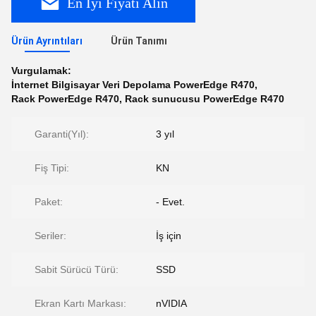
En İyi Fiyatı Alın
Ürün Ayrıntıları
Ürün Tanımı
Vurgulamak:
İnternet Bilgisayar Veri Depolama PowerEdge R470
,
Rack PowerEdge R470
,
Rack sunucusu PowerEdge R470
Garanti(Yıl):
3 yıl
Fiş Tipi:
KN
Paket:
- Evet.
Seriler:
İş için
Sabit Sürücü Türü:
SSD
Ekran Kartı Markası:
nVIDIA