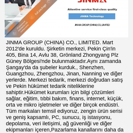
JINMA GROUP (CHINA) CO., LIMITED. Mart 
2012'de kuruldu. Şirketin merkezi, Pekin Çin'in 
405, Bina 14, Avlu 38, Grönland Zhongyang Plz 
Güney Bölgesi'nde bulunmaktadır.Aynı zamanda 
Şangay'da da şubeler kurduk., Shenzhen, 
Guangzhou, Zhengzhou, Jinan, Nanning ve diğer 
yerlerde. Merkezi tedarik, merkezi doğrudan satış 
ve Pekin hükümet tedarik niteliklerine 
sahiptir.Hükümet kurumları için bilgi çözümleri 
sağlar, eğitim, tıbbi bakım, finans, internet, küçük, 
orta ve mikro işletmeler ve diğer birçok endüstri. 
Tüm markaları temsil ediyoruz, zengin ürün serisi 
ve geniş kapsamlı, PC, sunucu, iş istasyonu, 
depolama, veri iletişimi, ağ güvenliği ve diğer 
ekipmanları içeren,Pazarlama kanallarını daha da 