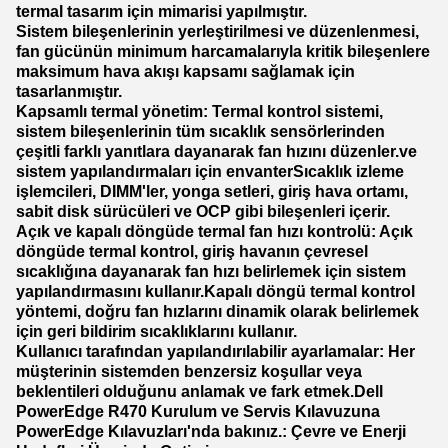
termal tasarım için mimarisi yapılmıştır.
Sistem bileşenlerinin yerleştirilmesi ve düzenlenmesi,
fan gücünün minimum harcamalarıyla kritik bileşenlere
maksimum hava akışı kapsamı sağlamak için
tasarlanmıştır.
Kapsamlı termal yönetim: Termal kontrol sistemi,
sistem bileşenlerinin tüm sıcaklık sensörlerinden
çeşitli farklı yanıtlara dayanarak fan hızını düzenler.ve
sistem yapılandırmaları için envanterSıcaklık izleme
işlemcileri, DIMM'ler, yonga setleri, giriş hava ortamı,
sabit disk sürücüleri ve OCP gibi bileşenleri içerir.
Açık ve kapalı döngüde termal fan hızı kontrolü: Açık
döngüde termal kontrol, giriş havanın çevresel
sıcaklığına dayanarak fan hızı belirlemek için sistem
yapılandırmasını kullanır.Kapalı döngü termal kontrol
yöntemi, doğru fan hızlarını dinamik olarak belirlemek
için geri bildirim sıcaklıklarını kullanır.
Kullanıcı tarafından yapılandırılabilir ayarlamalar: Her
müşterinin sistemden benzersiz koşullar veya
beklentileri olduğunu anlamak ve fark etmek.Dell
PowerEdge R470 Kurulum ve Servis Kılavuzuna
PowerEdge Kılavuzları'nda bakınız.: Çevre ve Enerji