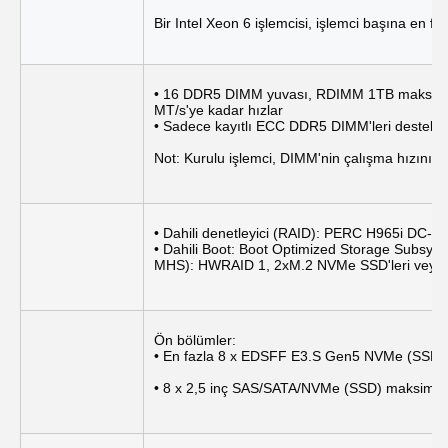
Bir Intel Xeon 6 işlemcisi, işlemci başına en fa
• 16 DDR5 DIMM yuvası, RDIMM 1TB maksimum
MT/s'ye kadar hızlar
• Sadece kayıtlı ECC DDR5 DIMM'leri destekle
Not: Kurulu işlemci, DIMM'nin çalışma hızını aza
• Dahili denetleyici (RAID): PERC H965i DC-
• Dahili Boot: Boot Optimized Storage Subsy
MHS): HWRAID 1, 2xM.2 NVMe SSD'leri veya
Ön bölümler:
• En fazla 8 x EDSFF E3.S Gen5 NVMe (SSD)
• 8 x 2,5 inç SAS/SATA/NVMe (SSD) maksimu