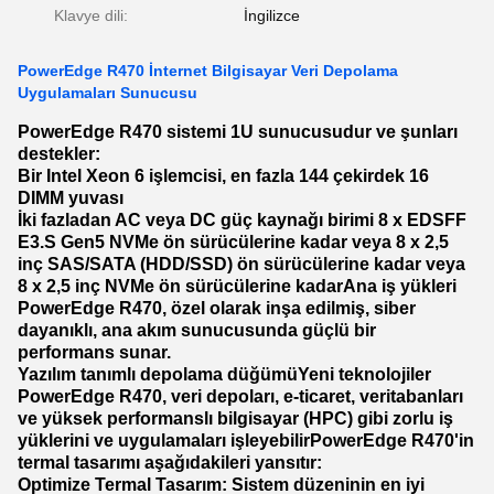
Klavye dili:
İngilizce
PowerEdge R470 İnternet Bilgisayar Veri Depolama
Uygulamaları Sunucusu
PowerEdge R470 sistemi 1U sunucusudur ve şunları
destekler:
Bir Intel Xeon 6 işlemcisi, en fazla 144 çekirdek 16
DIMM yuvası
İki fazladan AC veya DC güç kaynağı birimi 8 x EDSFF
E3.S Gen5 NVMe ön sürücülerine kadar veya 8 x 2,5
inç SAS/SATA (HDD/SSD) ön sürücülerine kadar veya
8 x 2,5 inç NVMe ön sürücülerine kadar
Ana iş yükleri
PowerEdge R470, özel olarak inşa edilmiş, siber
dayanıklı, ana akım sunucusunda güçlü bir
performans sunar.
Yazılım tanımlı depolama düğümü
Yeni teknolojiler
PowerEdge R470, veri depoları, e-ticaret, veritabanları
ve yüksek performanslı bilgisayar (HPC) gibi zorlu iş
yüklerini ve uygulamaları işleyebilir
PowerEdge R470'in
termal tasarımı aşağıdakileri yansıtır:
Optimize Termal Tasarım: Sistem düzeninin en iyi