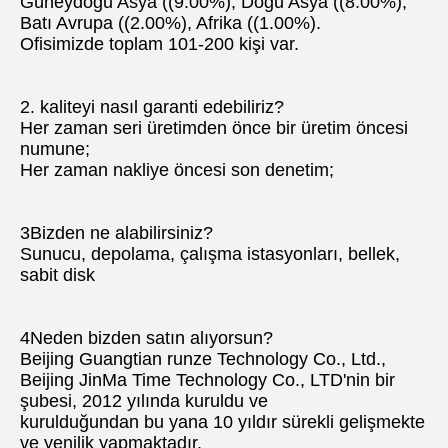
Güneydoğu Asya ((9.00%), Doğu Asya ((8.00%), 
Batı Avrupa ((2.00%), Afrika ((1.00%).
Ofisimizde toplam 101-200 kişi var.
2. kaliteyi nasıl garanti edebiliriz?
Her zaman seri üretimden önce bir üretim öncesi 
numune;
Her zaman nakliye öncesi son denetim;
3Bizden ne alabilirsiniz?
Sunucu, depolama, çalışma istasyonları, bellek, 
sabit disk
4Neden bizden satın alıyorsun?
Beijing Guangtian runze Technology Co., Ltd., 
Beijing JinMa Time Technology Co., LTD'nin bir 
şubesi, 2012 yılında kuruldu ve
kurulduğundan bu yana 10 yıldır sürekli gelişmekte 
ve yenilik yapmaktadır.