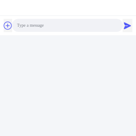
Photo
Video Call
Audio Call
Sık Sorulan Sorular
1- Biz kimiz?
Merkezi Pekin, Çin'de, 2012'den itibaren, Okyanusya'ya 
satış yapıyoruz ((20.00%), Güney Amerika ((20.00%), 