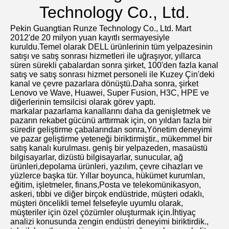
Technology Co., Ltd.
Pekin Guangtian Runze Technology Co., Ltd. Mart 
2012'de 20 milyon yuan kayıtlı sermayesiyle 
kuruldu.Temel olarak DELL ürünlerinin tüm yelpazesinin 
satışı ve satış sonrası hizmetleri ile uğraşıyor, yıllarca 
süren sürekli çabalardan sonra şirket, 100'den fazla kanal 
satış ve satış sonrası hizmet personeli ile Kuzey Çin'deki 
kanal ve çevre pazarlara dönüştü.Daha sonra, şirket 
Lenovo ve Wave, Huawei, Super Fusion, H3C, HPE ve 
diğerlerinin temsilcisi olarak görev yaptı.
markalar pazarlama kanallarını daha da genişletmek ve 
pazarın rekabet gücünü arttırmak için, on yıldan fazla bir 
süredir geliştirme çabalarından sonra,Yönetim deneyimi 
ve pazar geliştirme yeteneği biriktirmiştir., mükemmel bir 
satış kanalı kurulması. geniş bir yelpazeden, masaüstü 
bilgisayarlar, dizüstü bilgisayarlar, sunucular, ağ 
ürünleri,depolama ürünleri, yazılım, çevre cihazları ve 
yüzlerce başka tür. Yıllar boyunca, hükümet kurumları, 
eğitim, işletmeler, finans,Posta ve telekomünikasyon, 
askeri, tıbbi ve diğer birçok endüstride, müşteri odaklı, 
müşteri öncelikli temel felsefeyle uyumlu olarak, 
müşteriler için özel çözümler oluşturmak için.İhtiyaç 
analizi konusunda zengin endüstri deneyimi biriktirdik., 