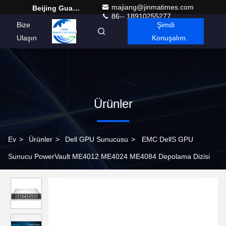
majiang@jinmatimes.com
Beijing Guangtian Runze Technology Co., Ltd.
86-- 18910255277
Bize
Şimdi
Turkish
Ulaşın
Konuşalım.
Ürünler
Ev
>
Ürünler
>
Dell GPU Sunucusu
>
EMC DellS GPU
Sunucu PowerVault ME4012 ME4024 ME4084 Depolama Dizisi