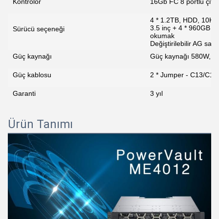
Kontrolör
16Gb FC 8 portlu çift 
4 * 1.2TB, HDD, 10K, 
3.5 inç + 4 * 960GB 
Sürücü seçeneği
okumak
Değiştirilebilir AG sab
Güç kaynağı
Güç kaynağı 580W, ge
Güç kablosu
2 * Jumper - C13/C14
Garanti
3 yıl
Ürün Tanımı