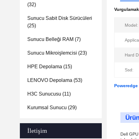
(32)
Vurgulama
Sunucu Sabit Disk Sürücüleri
Model:
(25)
Sunucu Belleği RAM
(7)
Applica
Sunucu Mikroişlemcisi
(23)
Hard Dr
HPE Depolama
(15)
Ssd:
LENOVO Depolama
(53)
Poweredge 
H3C Sunucusu
(11)
Kurumsal Sunucu
(29)
Ürün
İletişim
Dell GPU 