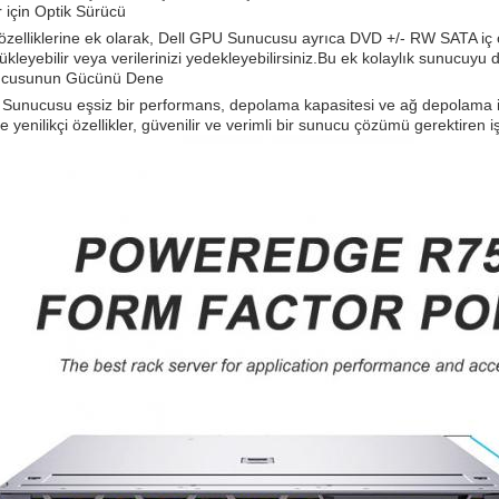
 için Optik Sürücü
i özelliklerine ek olarak, Dell GPU Sunucusu ayrıca DVD +/- RW SATA iç opt
ükleyebilir veya verilerinizi yedekleyebilirsiniz.Bu ek kolaylık sunucuyu
ucusunun Gücünü Dene
Sunucusu eşsiz bir performans, depolama kapasitesi ve ağ depolama ihti
e yenilikçi özellikler, güvenilir ve verimli bir sunucu çözümü gerektiren 