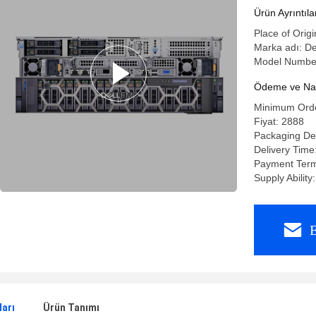
Ürün Ayrıntıla
Place of Origi
Marka adı: D
Model Numbe
Ödeme ve Nakl
Minimum Orde
Fiyat: 2888
Packaging Det
Delivery Time
Payment Terms
Supply Abilit
E
ları
Ürün Tanımı