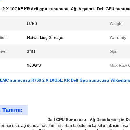
k:
2 X 10GbE KR dell gpu sunucusu
,
Ağı Altyapısı Dell GPU sunuc
R750
Weight:
tion:
Networking Storage
Warranty:
ive:
3*8T
Gpu:
960G*3
Max Raw C
EMC sunucusu R750 2 X 10GbE KR Dell Gpu sunucusu Yükseltme 
 Tanımı:
Dell GPU Sunucusu - Ağ Depolama için D
Sunucusu, ağ depolama alanının artan taleplerini karşılamak için tasarl