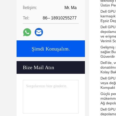
teknoloji
Üstün Pe
İletişim:
Mr. Ma
Dell GPU 
karmaşık 
Tel:
86-- 18910255277
Eşsiz De
Dell GPU 
depolama 
ve erişme
Verimli S
Gelişmiş 
Şimdi Konuşalım.
sağlar.Bu
Güvenilir
Dell'de, 
Bize Mail Atın
donatılmı
Kolay Ba
Dell GPU 
veya değiş
Kompakt 
Güçlü per
mükemmel
Ağ depol
Dell GPU 
depolama 