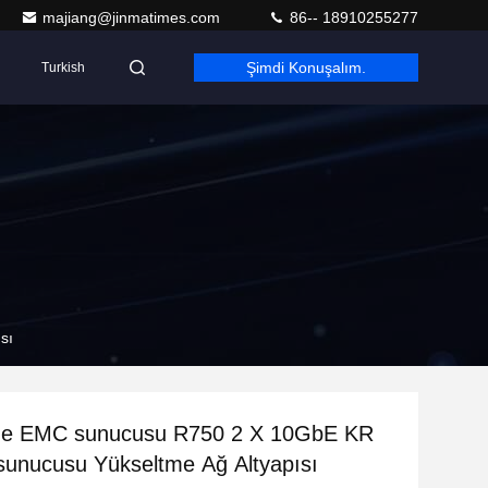
majiang@jinmatimes.com
86-- 18910255277
Şimdi Konuşalım.
Turkish
sı
e EMC sunucusu R750 2 X 10GbE KR
sunucusu Yükseltme Ağ Altyapısı