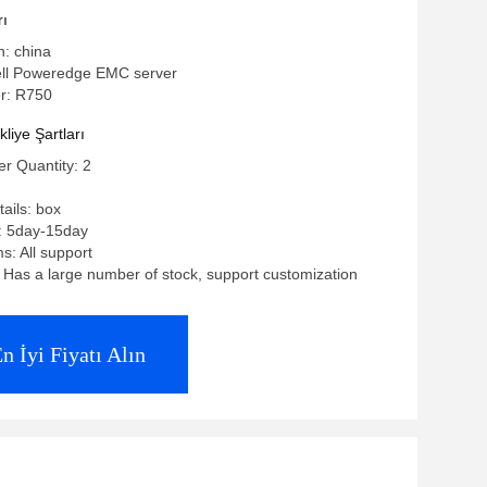
rı
n: china
ell Poweredge EMC server
r: R750
iye Şartları
r Quantity: 2
ails: box
: 5day-15day
: All support
y: Has a large number of stock, support customization
n İyi Fiyatı Alın