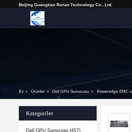
Beijing Guangtian Runze Technology Co., Ltd.
Ev
>
Ürünler
>
Dell GPU Sunucusu
>
Poweredge EMC su
Kategoriler
Dell GPU Sunucusu
(457)