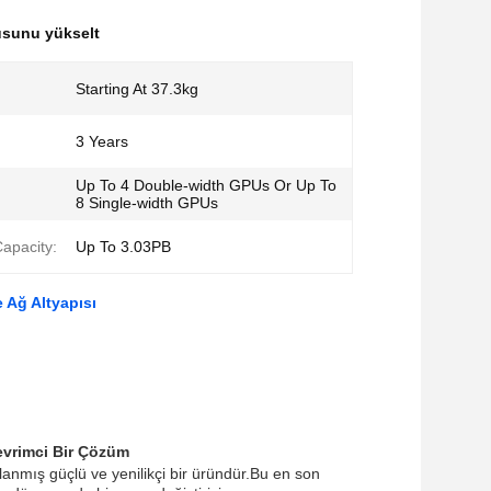
usunu yükselt
Starting At 37.3kg
3 Years
Up To 4 Double-width GPUs Or Up To
8 Single-width GPUs
apacity:
Up To 3.03PB
Ağ Altyapısı
evrimci Bir Çözüm
anmış güçlü ve yenilikçi bir üründür.Bu en son