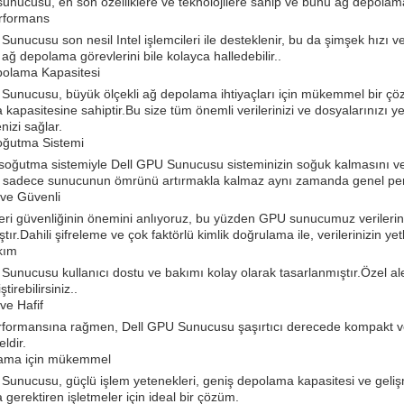
 sunucusu, en son özelliklere ve teknolojilere sahip ve bunu ağ depolama
rformans
Sunucusu son nesil Intel işlemcileri ile desteklenir, bu da şimşek hız
ağ depolama görevlerini bile kolayca halledebilir..
polama Kapasitesi
Sunucusu, büyük ölçekli ağ depolama ihtiyaçları için mükemmel bir çöz
kapasitesine sahiptir.Bu size tüm önemli verilerinizi ve dosyalarınızı
nizi sağlar.
oğutma Sistemi
soğutma sistemiyle Dell GPU Sunucusu sisteminizin soğuk kalmasını ve a
 sadece sunucunun ömrünü artırmakla kalmaz aynı zamanda genel perfor
 ve Güvenli
veri güvenliğinin önemini anlıyoruz, bu yüzden GPU sunucumuz verileriniz
ştır.Dahili şifreleme ve çok faktörlü kimlik doğrulama ile, verilerinizin y
kım
Sunucusu kullanıcı dostu ve bakımı kolay olarak tasarlanmıştır.Özel ale
tirebilirsiniz..
ve Hafif
formansına rağmen, Dell GPU Sunucusu şaşırtıcı derecede kompakt ve h
dir.
ama için mükemmel
Sunucusu, güçlü işlem yetenekleri, geniş depolama kapasitesi ve gelişmiş
gerektiren işletmeler için ideal bir çözüm.