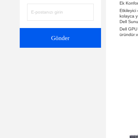
Ek Konfor
Etkileyic
kolayca y
Dell Sun
Dell GPU 
üründür.v
Gönder