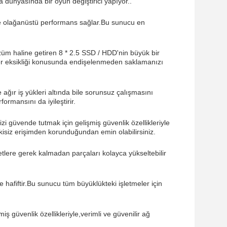
 dünyasında bir oyun değiştirici yapıyor..
ı ve olağanüstü performans sağlar.Bu sunucu en
üm haline getiren 8 * 2.5 SSD / HDD'nin büyük bir
 yer eksikliği konusunda endişelenmeden saklamanızı
ğır iş yükleri altında bile sorunsuz çalışmasını
mansını da iyileştirir.
i güvende tutmak için gelişmiş güvenlik özellikleriyle
etkisiz erişimden korunduğundan emin olabilirsiniz.
tlere gerek kalmadan parçaları kolayca yükseltebilir
afiftir.Bu sunucu tüm büyüklükteki işletmeler için
 güvenlik özellikleriyle,verimli ve güvenilir ağ