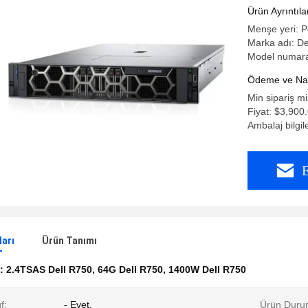
sistemi
Ürün Ayrıntıla
Menşe yeri: P
Marka adı: De
Model numaras
Ödeme ve Nakl
Min sipariş mi
Fiyat: $3,900
Ambalaj bilgil
E
ları
Ürün Tanımı
k:
2.4TSAS Dell R750
,
64G Dell R750
,
1400W Dell R750
f:
- Evet.
Ürün Duru