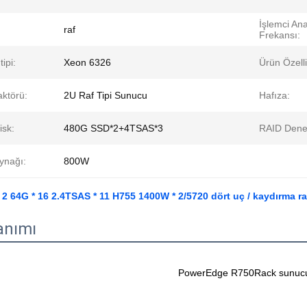
İşlemci An
raf
Frekansı:
tipi:
Xeon 6326
Ürün Özelli
aktörü:
2U Raf Tipi Sunucu
Hafıza:
isk:
480G SSD*2+4TSAS*3
RAID Denet
ynağı:
800W
 2 64G * 16 2.4TSAS * 11 H755 1400W * 2/5720 dört uç / kaydırma r
anımı
PowerEdge R750
Rack sunuc