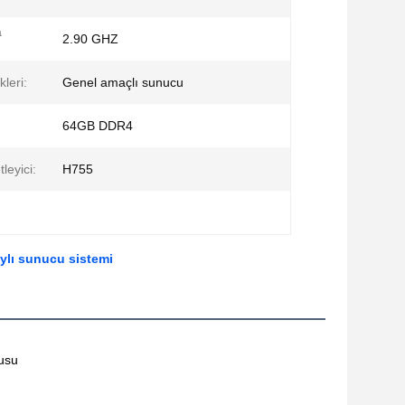
a
2.90 GHZ
kleri:
Genel amaçlı sunucu
64GB DDR4
leyici:
H755
aylı sunucu sistemi
usu