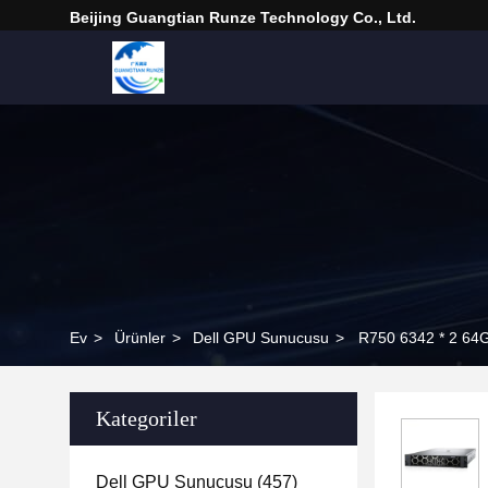
Beijing Guangtian Runze Technology Co., Ltd.
Ev
>
Ürünler
>
Dell GPU Sunucusu
>
R750 6342 * 2 64G
Kategoriler
Dell GPU Sunucusu
(457)