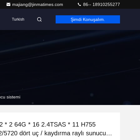
majiang@jinmatimes.com
86-- 18910255277
Şimdi Konuşalım.
Turkish
cu sistemi
2 * 2 64G * 16 2.4TSAS * 11 H755
/5720 dört uç / kaydırma raylı sunucu