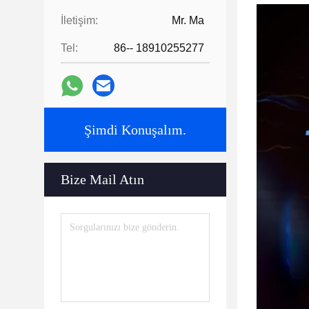
İletişim:
Mr. Ma
Tel:
86-- 18910255277
Şimdi Konuşalım.
Bize Mail Atın