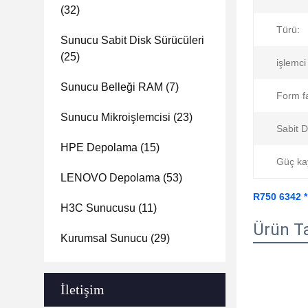
(32)
Türü:
Sunucu Sabit Disk Sürücüleri
(25)
işlemci 
Sunucu Belleği RAM
(7)
Form f
Sunucu Mikroişlemcisi
(23)
Sabit D
HPE Depolama
(15)
Güç ka
LENOVO Depolama
(53)
R750 6342 *
H3C Sunucusu
(11)
Ürün T
Kurumsal Sunucu
(29)
İletişim