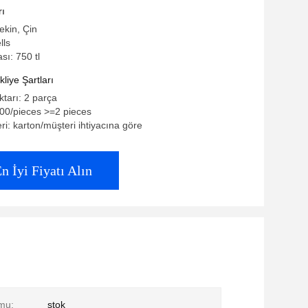
rı
ekin, Çin
lls
ı: 750 tl
iye Şartları
ktarı: 2 parça
.00/pieces >=2 pieces
eri: karton/müşteri ihtiyacına göre
n İyi Fiyatı Alın
mu:
stok