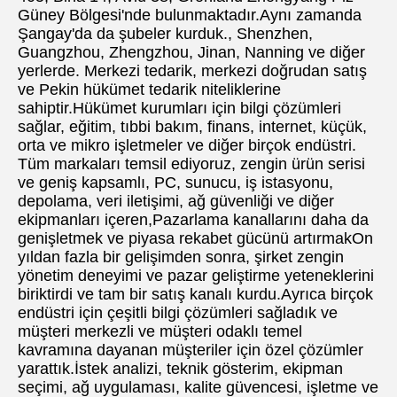
Güney Bölgesi'nde bulunmaktadır.Aynı zamanda 
Şangay'da da şubeler kurduk., Shenzhen, 
Guangzhou, Zhengzhou, Jinan, Nanning ve diğer 
yerlerde. Merkezi tedarik, merkezi doğrudan satış 
ve Pekin hükümet tedarik niteliklerine 
sahiptir.Hükümet kurumları için bilgi çözümleri 
sağlar, eğitim, tıbbi bakım, finans, internet, küçük, 
orta ve mikro işletmeler ve diğer birçok endüstri. 
Tüm markaları temsil ediyoruz, zengin ürün serisi 
ve geniş kapsamlı, PC, sunucu, iş istasyonu, 
depolama, veri iletişimi, ağ güvenliği ve diğer 
ekipmanları içeren,Pazarlama kanallarını daha da 
genişletmek ve piyasa rekabet gücünü artırmakOn 
yıldan fazla bir gelişimden sonra, şirket zengin 
yönetim deneyimi ve pazar geliştirme yeteneklerini 
biriktirdi ve tam bir satış kanalı kurdu.Ayrıca birçok 
endüstri için çeşitli bilgi çözümleri sağladık ve 
müşteri merkezli ve müşteri odaklı temel 
kavramına dayanan müşteriler için özel çözümler 
yarattık.İstek analizi, teknik gösterim, ekipman 
seçimi, ağ uygulaması, kalite güvencesi, işletme ve 