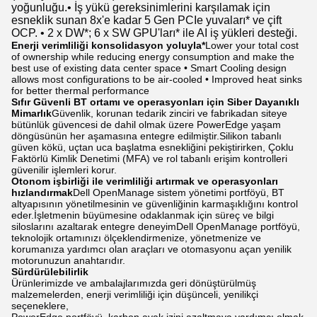
yoğunluğu.• İş yükü gereksinimlerini karşılamak için
esneklik sunan 8x'e kadar 5 Gen PCIe yuvaları* ve çift
OCP. • 2 x DW*; 6 x SW GPU'ları* ile AI iş yükleri desteği.
Enerji verimliliği konsolidasyon yoluyla*
Lower your total cost
of ownership while reducing energy consumption and make the
best use of existing data center space • Smart Cooling design
allows most configurations to be air-cooled • Improved heat sinks
for better thermal performance
Sıfır Güvenli BT ortamı ve operasyonları için Siber Dayanıklı
Mimarlık
Güvenlik, korunan tedarik zinciri ve fabrikadan siteye
bütünlük güvencesi de dahil olmak üzere PowerEdge yaşam
döngüsünün her aşamasına entegre edilmiştir.Silikon tabanlı
güven kökü, uçtan uca başlatma esnekliğini pekiştirirken, Çoklu
Faktörlü Kimlik Denetimi (MFA) ve rol tabanlı erişim kontrolleri
güvenilir işlemleri korur.
Otonom işbirliği ile verimliliği artırmak ve operasyonları
hızlandırmak
Dell OpenManage sistem yönetimi portföyü, BT
altyapısının yönetilmesinin ve güvenliğinin karmaşıklığını kontrol
eder.İşletmenin büyümesine odaklanmak için süreç ve bilgi
siloslarını azaltarak entegre deneyimDell OpenManage portföyü,
teknolojik ortamınızı ölçeklendirmenize, yönetmenize ve
korumanıza yardımcı olan araçları ve otomasyonu açan yenilik
motorunuzun anahtarıdır.
Sürdürülebilirlik
Ürünlerimizde ve ambalajlarımızda geri dönüştürülmüş
malzemelerden, enerji verimliliği için düşünceli, yenilikçi
seçeneklere,