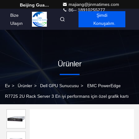
majiang@jinmatimes.com
Beijing Guangtian Runze Technology Co., Ltd.
86-- 18910255277
Bize
Şimdi
Turkish
Ulaşın
Konuşalım.
Ürünler
Ev
>
Ürünler
>
Dell GPU Sunucusu
>
EMC PowerEdge
R7725 2U Rack Server 3 En iyi performans için özel grafik kartı