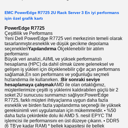
EMC PowerEdge R7725 2U Rack Server 3 En iyi performans
için özel grafik kartı
PowerEdge R7725
Çeşitlilik ve Performans
Yeni Dell PowerEdge R7725 veri merkezinin temeli olarak
tasarlanmıştır.esneklik ve düşük gecikme depolama
seçenekleri
Yapılandırma
Ölçeklenebilir bir atılım
performansı
Büyük veri analizi, AI/ML ve yüksek performanslı
hesaplama (HPC) da dahil olmak üzere geleneksel ve
gelişen iş yükleri için ölçeklenebilir çığır açan performans
sağlamak,En son performans ve yoğunluğu seçmeli
hızlandırma ile kullanırken. :
Bir sonraki seviye
hesaplamaya çalışmak
AMD ile olan ortaklığımız,
müşterilerimize çeşitli iş yüklerini kaldırabilen güçlü bir 2
soket 2U sunucusu sunmamızı sağlıyor.PowerEdge
R7725, farklı müşteri ihtiyaçlarına uygun daha fazla
esneklik ve birden fazla yapılandırma seçeneği ile yüksek
gereksinimli veri uygulamaları için mükemmeldir. • %50
daha fazla çekirdekle dolu iki AMD 5. nesil EPYC TM
işlemcisi ile performansını en üst düzeye çıkarın. • DDR5
(6 TB'ye kadar RAM) * bellek kapasitesi ile bellek