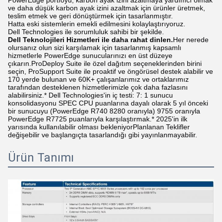
PowerEdge portföyü, karbon ayak izini azaltmaya yardımcı olmak
ve daha düşük karbon ayak izini azaltmak için ürünler üretmek,
teslim etmek ve geri dönüştürmek için tasarlanmıştır.
Hatta eski sistemlerin emekli edilmesini kolaylaştırıyoruz.
Dell Technologies ile sorumluluk sahibi bir şekilde.
Dell Teknolojileri Hizmetleri ile daha rahat dinlen.
Her nerede
olursanız olun sizi karşılamak için tasarlanmış kapsamlı
hizmetlerle PowerEdge sunucularınızı en üst düzeye
çıkarın.ProDeploy Suite ile özel dağıtım seçeneklerinden birini
seçin, ProSupport Suite ile proaktif ve öngörüsel destek alabilir ve
170 yerde bulunan ve 60K+ çalışanlarımız ve ortaklarımız
tarafından desteklenen hizmetlerimizle çok daha fazlasını
alabilirsiniz.* Dell Technologies'in iç testi: 7: 1 sunucu
konsolidasyonu SPEC CPU puanlarına dayalı olarak 5 yıl önceki
bir sunucuyu (PowerEdge R740 8280 oranıyla) 9755 oranıyla
PowerEdge R7725 puanlarıyla karşılaştırmak.* 2025'in ilk
yarısında kullanılabilir olması bekleniyorPlanlanan Teklifler
değişebilir ve başlangıçta tasarlandığı gibi yayınlanmayabilir.
Ürün Tanımı