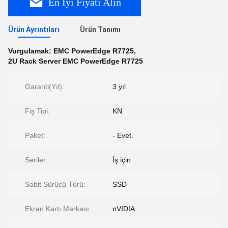
En İyi Fiyatı Alın
Ürün Ayrıntıları
Ürün Tanımı
Vurgulamak:
EMC PowerEdge R7725
,
2U Rack Server EMC PowerEdge R7725
Garanti(Yıl):
3 yıl
Fiş Tipi:
KN
Paket:
- Evet.
Seriler:
İş için
Sabit Sürücü Türü:
SSD
Ekran Kartı Markası:
nVIDIA