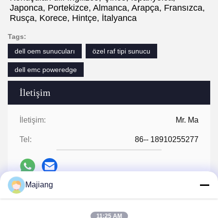
Japonca, Portekizce, Almanca, Arapça, Fransızca, 
Rusça, Korece, Hintçe, İtalyanca
Tags:
dell oem sunucuları
özel raf tipi sunucu
dell emc poweredge
İletişim
İletişim:
Mr. Ma
Tel:
86-- 18910255277
Majiang
Şimdi Konuşalım.
11:25 AM