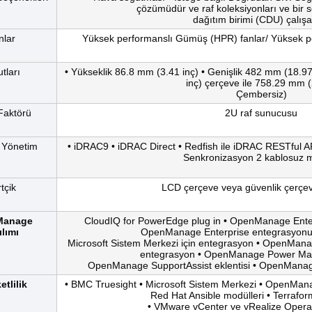
çözümüdür ve raf koleksiyonları ve bir s
dağıtım birimi (CDU) çalış
nlar
Yüksek performanslı Gümüş (HPR) fanlar/ Yüksek per
tları
• Yükseklik 86.8 mm (3.41 inç) • Genişlik 482 mm (18.97
inç) çerçeve ile 758.29 mm 
Çembersiz)
Faktörü
2U raf sunucusu
 Yönetim
• iDRAC9 • iDRAC Direct • Redfish ile iDRAC RESTful A
Senkronizasyon 2 kablosuz 
tçik
LCD çerçeve veya güvenlik çerçe
Manage
CloudIQ for PowerEdge plug in • OpenManage Enter
ılımı
OpenManage Enterprise entegrasyon
Microsoft Sistem Merkezi için entegrasyon • OpenMan
entegrasyon • OpenManage Power Mana
OpenManage SupportAssist eklentisi • OpenManag
etlilik
• BMC Truesight • Microsoft Sistem Merkezi • OpenMan
Red Hat Ansible modülleri • Terraform
• VMware vCenter ve vRealize Oper