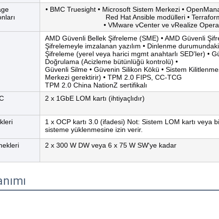
age
• BMC Truesight • Microsoft Sistem Merkezi • OpenMan
nları
Red Hat Ansible modülleri • Terraform
• VMware vCenter ve vRealize Oper
AMD Güvenli Bellek Şifreleme (SME) • AMD Güvenli Şifre
Şifrelemeyle imzalanan yazılım • Dinlenme durumundaki 
Şifreleme (yerel veya harici mgmt anahtarlı SED'ler) • G
Doğrulama (Acizleme bütünlüğü kontrolü) •
Güvenli Silme • Güvenin Silikon Kökü • Sistem Kilitlenm
Merkezi gerektirir) • TPM 2.0 FIPS, CC-TCG
TPM 2.0 China NationZ sertifikalı
IC
2 x 1GbE LOM kartı (ihtiyaçlıdır)
leri
1 x OCP kartı 3.0 (ifadesi) Not: Sistem LOM kartı veya bi
sisteme yüklenmesine izin verir.
ekleri
2 x 300 W DW veya 6 x 75 W SW'ye kadar
anımı