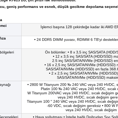
dge R7615 2U, çift prizli rak sunucusudur.
cu, geniş performans ve esnek, düşük gecikme depolama seçenekl
ma
emci
İşlemci başına 128 çekirdeğe kadar iki AMD EP
fıza
• 24 DDR5 DIMM yuvası, RDIMM 6 TB'yi destekler,
bölgeleri
Ön bölümler: • 8 x 3,5 inç SAS/SATA (HDD/
• 12 x 3,5 inç SAS/SATA (HDD/SSD) 
2.5 inç SAS/SATA/NVMe (HDD/SSD) en 
• 16 x 2,5 inç SAS/SATA/NVMe (HDD/SSD)
SAS/SATA/NVMe (HDD/SSD) en fazla 368.6
• 2 x 2,5 inç SAS/SATA/NVMe (HDD/SSD) 
SAS/SATA/NVMe (HDD/SSD) maksi
aynağı
• 2800 W Titanyum 200 ‰ 240 VAC veya 240 HVDC, sı
Platin 100 ‰ 240 VAC veya 240 HVDC, sıcak d
W Titanyum 200VAC veya 240 HVDC, sıcak değişim ge
veya 240 HVDC, sıcak değişim gere
Titanyum 100 ′′ 240 VAC veya 240 HVDC, sıcak değişi
-60 VDC, sıcak değişim gereksiz • 800 W P
veya 240 HVDC, sıcak değişim 
eçenekleri
• Hava soğutması • İsteğe bağlı Doğrudan Sıvı Soğ