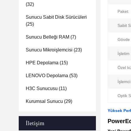
(32)
Paket:
Sunucu Sabit Disk Sürücüleri
(25)
Sabit 
Sunucu Belleği RAM
(7)
Gövde 
Sunucu Mikroişlemcisi
(23)
İşletim
HPE Depolama
(15)
Özel kü
LENOVO Depolama
(53)
İşlemci
H3C Sunucusu
(11)
Optik S
Kurumsal Sunucu
(29)
Yüksek Perf
PowerE
İletişim