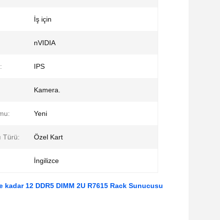
İş için
ı
nVIDIA
:
IPS
Kamera.
mu:
Yeni
ı Türü:
Özel Kart
İngilizce
değe kadar 12 DDR5 DIMM 2U R7615 Rack Sunucusu