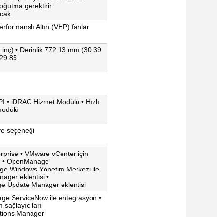
oğutma gerektirir
acak.
formanslı Altın (VHP) fanlar
 inç) • Derinlik 772.13 mm (30.39
(29.85
PI • iDRAC Hizmet Modülü • Hızlı
modülü
ve seçeneği
prise • VMware vCenter için
u • OpenManage
age Windows Yönetim Merkezi ile
ger eklentisi •
e Update Manager eklentisi
age ServiceNow ile entegrasyon •
 sağlayıcıları
ations Manager