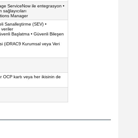
age ServiceNow ile entegrasyon •
 sağlayıcıları
ations Manager
li Sanalleştirme (SEV) •
veriler
üvenli Başlatma • Güvenli Bileşen
esi (iDRAC9 Kurumsal veya Veri
r OCP kartı veya her ikisinin de