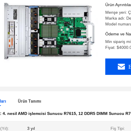
DIMM 2U 
Ürün Ayrıntıla
Menşe yeri: Ç
Marka adı: De
Model numara
Ödeme ve Nakl
Min sipariş mi
Fiyat: $4000.
E
ları
Ürün Tanımı
k:
4. nesil AMD işlemcisi Sunucu R7615
,
12 DDR5 DIMM Sunucu R7
(Yıl):
3 yıl
Fiş Tipi: