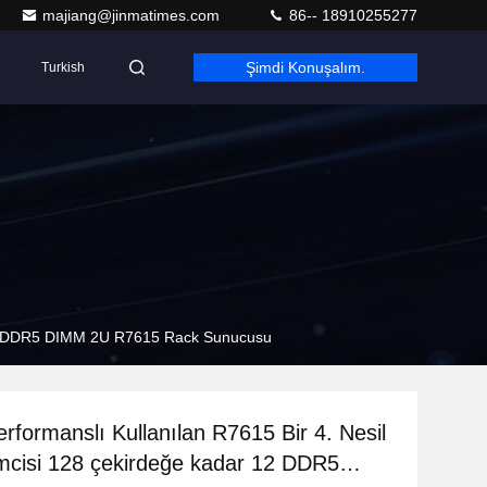
majiang@jinmatimes.com
86-- 18910255277
Şimdi Konuşalım.
Turkish
r 12 DDR5 DIMM 2U R7615 Rack Sunucusu
rformanslı Kullanılan R7615 Bir 4. Nesil
cisi 128 çekirdeğe kadar 12 DDR5