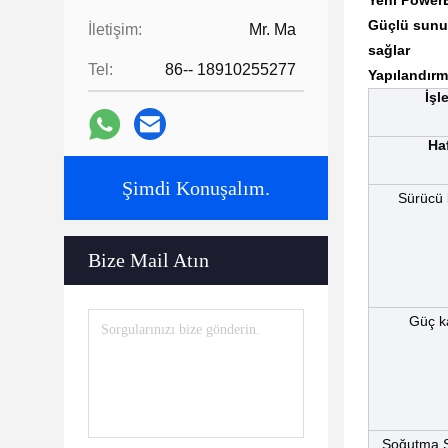
Yeni PowerE
Güçlü sunu
İletişim:
Mr. Ma
sağlar
Tel:
86-- 18910255277
Yapılandır
İşl
Ha
Şimdi Konuşalım.
Sürücü 
Bize Mail Atın
Güç k
Soğutma S