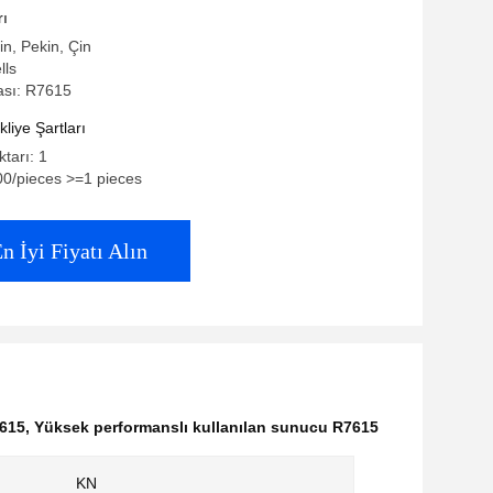
R7615 Rack Sunucusu
rı
in, Pekin, Çin
lls
sı: R7615
iye Şartları
ktarı: 1
00/pieces >=1 pieces
n İyi Fiyatı Alın
615
,
Yüksek performanslı kullanılan sunucu R7615
KN