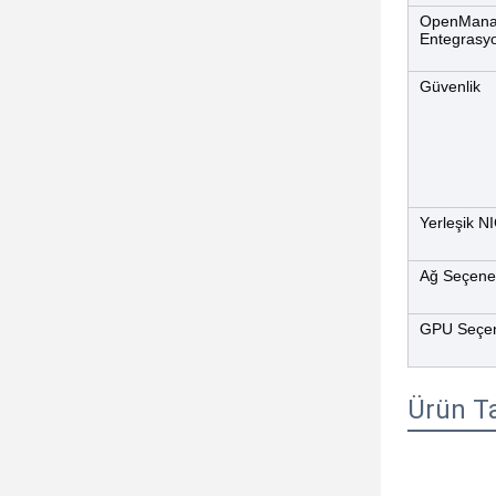
OpenMan
Entegrasyo
Güvenlik
Yerleşik N
Ağ Seçenek
GPU Seçen
Ürün T