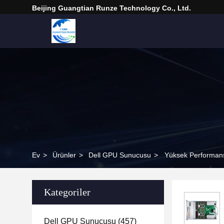
Beijing Guangtian Runze Technology Co., Ltd.
Ev
>
Ürünler
>
Dell GPU Sunucusu
>
Yüksek Performans
Kategoriler
Dell GPU Sunucusu
(457)