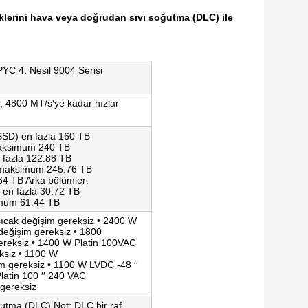
erini hava veya doğrudan sıvı soğutma (DLC) ile
YC 4. Nesil 9004 Serisi
 4800 MT/s'ye kadar hızlar
SSD) en fazla 160 TB
maksimum 240 TB
fazla 122.88 TB
 maksimum 245.76 TB
4 TB Arka bölümler:
en fazla 30.72 TB
mum 61.44 TB
cak değişim gereksiz • 2400 W
eğişim gereksiz • 1800
reksiz • 1400 W Platin 100VAC
ksiz • 1100 W
m gereksiz • 1100 W LVDC -48 ′′
latin 100 ′′ 240 VAC
gereksiz
utma (DLC) Not: DLC bir raf