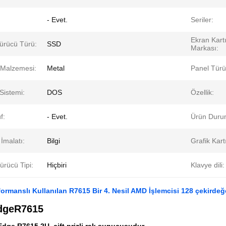
- Evet.
Seriler:
Ekran Kart
Sürücü Türü:
SSD
Markası:
Malzemesi:
Metal
Panel Türü
 Sistemi:
DOS
Özellik:
f:
- Evet.
Ürün Duru
 İmalatı:
Bilgi
Grafik Kart
ürücü Tipi:
Hiçbiri
Klavye dili:
ormanslı Kullanılan R7615 Bir 4. Nesil AMD İşlemcisi 128 çekir
dge
R7615