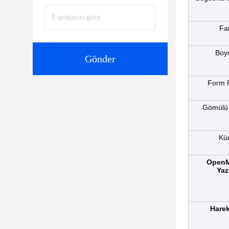
Fa
Boyu
Gönder
Form 
Gömülü
Kür
Open
Yaz
Harek