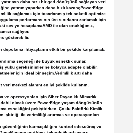
, yatırımın daha hızlı bir geri dönüşünü sağlayan veri
eğine yatırım yaparken daha hızlı kazanç
PowerEdge
lilik sağlamak için tasarlanmış tek soketli optimize
uygulama performansının üst sınırlarını zorlamak için
raki seviye hesaplama
AMD ile olan ortaklığımız,
amızı sağlıyor.
s gösterebilir.
 depolama ihtiyaçlarını etkili bir şekilde karşılamak.
andırma seçeneği ile büyük esneklik sunar.
iş yükü gereksinimlerine kolayca adapte olabilir.
etmeler için ideal bir seçim.
Verimlilik artı daha
veri merkezi alanını en iyi şekilde kullanın.
mı ve operasyonları için Siber Dayanıklı Mimarlık
 de dahil olmak üzere PowerEdge yaşam döngüsünün
ma esnekliğini pekiştirirken, Çoklu Faktörlü Kimlik
 işbirliği ile verimliliği artırmak ve operasyonları
 güvenliğinin karmaşıklığını kontrol eder.süreç ve
 OpenManage portföyü, teknolojik ortamınızı