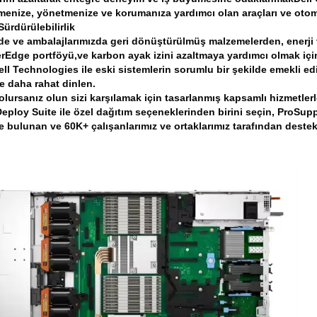
menize, yönetmenize ve korumanıza yardımcı olan araçları ve otom
Sürdürülebilirlik
de ve ambalajlarımızda geri dönüştürülmüş malzemelerden, enerji ve
rEdge portföyü,ve karbon ayak izini azaltmaya yardımcı olmak için
l Technologies ile eski sistemlerin sorumlu bir şekilde emekli edil
le daha rahat dinlen.
olursanız olun sizi karşılamak için tasarlanmış kapsamlı hizmetle
Deploy Suite ile özel dağıtım seçeneklerinden birini seçin, ProSupp
e bulunan ve 60K+ çalışanlarımız ve ortaklarımız tarafından destek