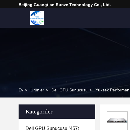
Beijing Guangtian Runze Technology Co., Ltd.
Ev
>
Ürünler
>
Dell GPU Sunucusu
>
Yüksek Performans
Kategoriler
Dell GPU Sunucusu
(457)