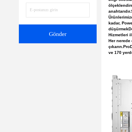
ölçeklendir
anahtarıdır.
Ürünlerimiz
kadar, Powe
düşürmekDel
Gönder
Hizmetleri i
Her nerede 
çıkarın.Pro
ve 170 yerd