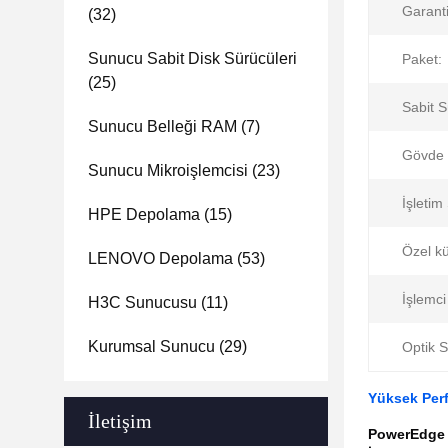
Garanti
(32)
Sunucu Sabit Disk Sürücüleri
Paket:
(25)
Sabit 
Sunucu Belleği RAM
(7)
Gövde 
Sunucu Mikroişlemcisi
(23)
İşletim
HPE Depolama
(15)
Özel kü
LENOVO Depolama
(53)
İşlemci
H3C Sunucusu
(11)
Kurumsal Sunucu
(29)
Optik S
Yüksek Per
İletişim
PowerEdge