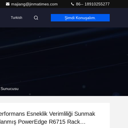
majiang@jinmatimes.com
86-- 18910255277
Şimdi Konuşalım.
Turkish
k Sunucusu
rformans Esneklik Verimliliği Sunmak
arlanmış PowerEdge R6715 Rack