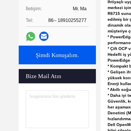
İhtiyaçlı uy
merkezi içi
İletişim:
Mr. Ma
R6715 sunuc
edilmiş bir
Tel:
86-- 18910255277
dinamik ola
müşteriye ç
* PowerEdge
performansı
* Çift OCP v
Şimdi Konuşalım.
Hedefli iş y
PowerEdge R
* Kompakt b
* Gelişen ih
Bize Mail Atın
yüksek kons
Enerji kull
* Akıllı so
* Daha iyi t
Güvenlik, k
her aşaması
Denetimi (MF
hızlandırma
Dell OpenMa
bilgi silos