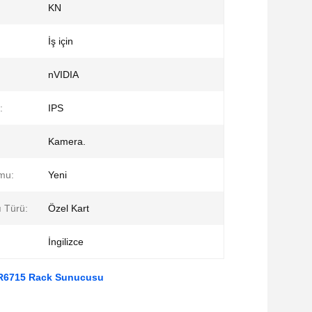
KN
İş için
ı
nVIDIA
:
IPS
Kamera.
mu:
Yeni
ı Türü:
Özel Kart
İngilizce
e R6715 Rack Sunucusu