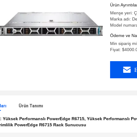
Sunucusu
Ürün Ayrıntıla
Menşe yeri: Ç
Marka adı: De
Model numara
Ödeme ve Nakl
Min sipariş mi
Fiyat: $4000.
E
ları
Ürün Tanımı
k:
Yüksek Performanslı PowerEdge R6715
,
Yüksek Performanslı P
erimlilik PowerEdge R6715 Rack Sunucusu