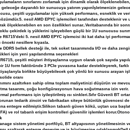
gulamaların sınırlarını zorlamak için dinamik olarak ölçeklenebilen
n geleceğe dayanıklı bir sunucuya yatırım yapın
İşletmenizin gelec
usu, çeşitli uygulamalar için yüksek performans, esneklik ve verim
 çözümdür.5. nesil AMD EPYC işlemcileri tarafından desteklenir ve 
rak ölçeklenebilen en son özellikleri sunar..
Veritabanında bir son
oklu çekirdek iş yüklerini işleyebilen güçlü bir 1U sunucusu sunm
 R6715'deki 5. nesil AMD EPYC işlemcisi iki kat daha iyi performan
 önceki nesillere kıyasla.
e DDR5 bellek desteği ile, tek soket tasarımında I/O ve daha zengin
ükleri için yeni yapılandırma seçenekleri
6715, çeşitli müşteri ihtiyaçlarına uygun olarak çok sayıda yapıl
ir 1U form faktöründe 3 PCIe yuvasına kadar destekleyerek, farklı 
tiyaçlarıyla birlikte büyüyebilecek çok yönlü bir sunucu arayan işl
olide oranı
anımını azaltırken sahip olma toplam maliyetinizi düşürün ve mevcut 
ğutma tasarımı, çoğu konfigürasyonun hava soğutmasına izin verir.
ermal performans için iyileştirilmiş ısı sinkleri.
Sıfır Güvenli BT orta
orunan tedarik zinciri ve fabrikadan siteye bütünlük güvencesi
na entegre edilmiştir.Silikon tabanlı güven kökü, uçtan uca başlat
A) ve rol tabanlı erişim kontrolleri güvenilir işlemleri korur.
Otonom
k
nage sistem yönetimi portföyü, BT altyapısının yönetilmesinin ve
larını azaltarak entegre deneyim ve iş büyümesine odaklanmakDell