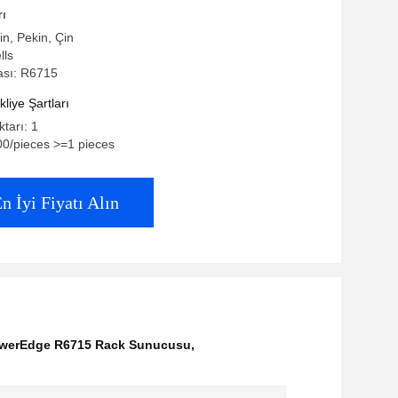
rı
in, Pekin, Çin
lls
sı: R6715
iye Şartları
ktarı: 1
00/pieces >=1 pieces
n İyi Fiyatı Alın
owerEdge R6715 Rack Sunucusu
,