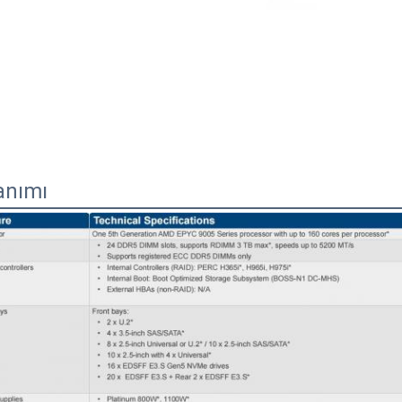
anımı