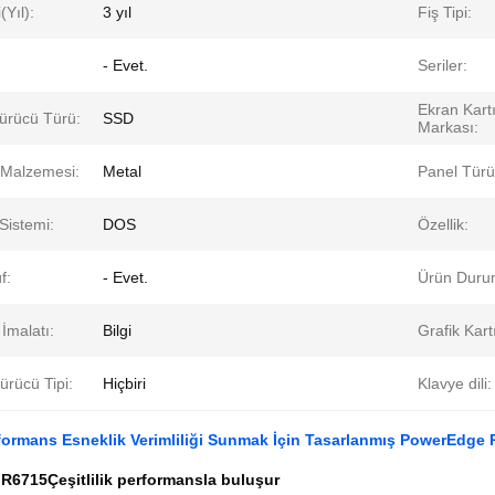
(Yıl):
3 yıl
Fiş Tipi:
- Evet.
Seriler:
Ekran Kart
Sürücü Türü:
SSD
Markası:
Malzemesi:
Metal
Panel Türü
 Sistemi:
DOS
Özellik:
f:
- Evet.
Ürün Duru
 İmalatı:
Bilgi
Grafik Kart
ürücü Tipi:
Hiçbiri
Klavye dili:
formans Esneklik Verimliliği Sunmak İçin Tasarlanmış PowerEdg
 R6715
Çeşitlilik performansla buluşur