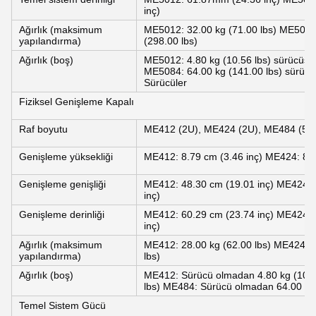
inç)
Ağırlık (maksimum
ME5012: 32.00 kg (71.00 lbs) ME5024:
yapılandırma)
(298.00 lbs)
Ağırlık (boş)
ME5012: 4.80 kg (10.56 lbs) sürücüsü
ME5084: 64.00 kg (141.00 lbs) sürüc
Sürücüler
Fiziksel Genişleme Kapalı
Raf boyutu
ME412 (2U), ME424 (2U), ME484 (5U
Genişleme yüksekliği
ME412: 8.79 cm (3.46 inç) ME424: 8.7
Genişleme genişliği
ME412: 48.30 cm (19.01 inç) ME424: 
inç)
Genişleme derinliği
ME412: 60.29 cm (23.74 inç) ME424: 
inç)
Ağırlık (maksimum
ME412: 28.00 kg (62.00 lbs) ME424: 2
yapılandırma)
lbs)
Ağırlık (boş)
ME412: Sürücü olmadan 4.80 kg (10.5
lbs) ME484: Sürücü olmadan 64.00 kg 
Temel Sistem Gücü