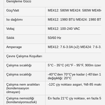
Genişleme Gücü
Güç/Vatt
ME412: 580W ME424: 580W ME484:
Isı dağılımı
ME412: 1980 BTU ME424: 1980 BTU
Voltaj
ME412: 100-240 VAC
Sıklık
50/60 Hz
Amperage
ME412: 7.6-3.0A (x2) ME424: 7.6-3.0A
Çevre Çalışma Koşulları
Çalışma sıcaklığı
5°C - 35°C (41°F - 95°F, 900m üzerin
Çalışma sıcaklığı
-40°C'den 70°C'ye kadar (-40'dan 158°F
değişikliği: 20°C
Çalışma nem aralıkları
-12C çiy noktası asgari, %8-85 maks
(kondensasyon
olmayan)
Çalışma nemsizliği
En fazla 21°C çiy noktası, en fazla 5
(kondansiyonsuzluk)