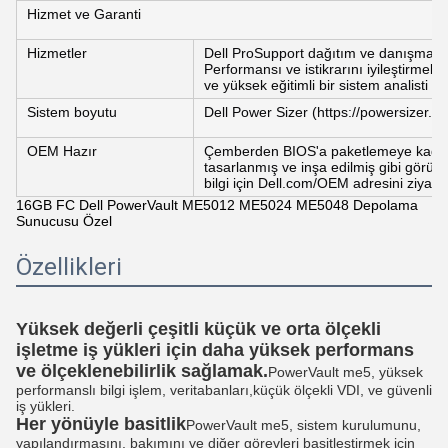
Hizmet ve Garanti
Hizmetler
Dell ProSupport dağıtım ve danışmanlık
Performansı ve istikrarını iyileştirmek i
ve yüksek eğitimli bir sistem analisti ta
Sistem boyutu
Dell Power Sizer (https://powersizer.de
OEM Hazır
Çemberden BIOS'a paketlemeye kadar, d
tasarlanmış ve inşa edilmiş gibi görüneb
bilgi için Dell.com/OEM adresini ziyare
16GB FC Dell PowerVault ME5012 ME5024 ME5048 Depolama
Sunucusu Özel
Özellikleri
Yüksek değerli çeşitli küçük ve orta ölçekli
işletme iş yükleri için daha yüksek performans
ve ölçeklenebilirlik sağlamak.
PowerVault me5, yüksek
performanslı bilgi işlem, veritabanları,küçük ölçekli VDI, ve güvenli
iş yükleri.
Her yönüyle basitlik
PowerVault me5, sistem kurulumunu,
yapılandırmasını, bakımını ve diğer görevleri basitleştirmek için