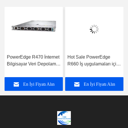
PowerEdge R470 İnternet
Hot Sale PowerEdge
Bilgisayar Veri Depolama
R660 İş uygulamaları için
Uygulamaları Sunucusu
Intel Xeon işlemcisi ile
veri depolama sunucusu
En İyi Fiyatı Alın
En İyi Fiyatı Alın