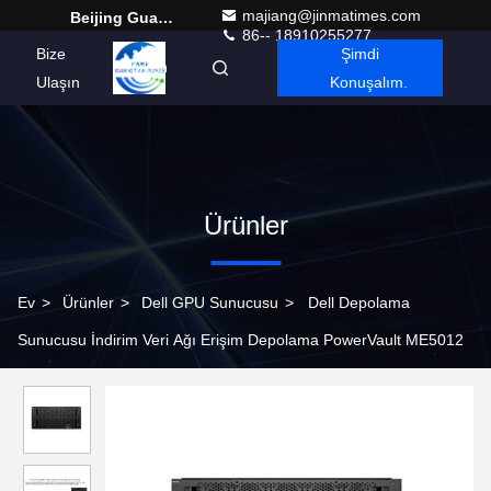
majiang@jinmatimes.com
Beijing Guangtian Runze Technology Co., Ltd.
86-- 18910255277
Bize
Şimdi
Turkish
Ulaşın
Konuşalım.
Ürünler
Ev
>
Ürünler
>
Dell GPU Sunucusu
>
Dell Depolama
Sunucusu İndirim Veri Ağı Erişim Depolama PowerVault ME5012