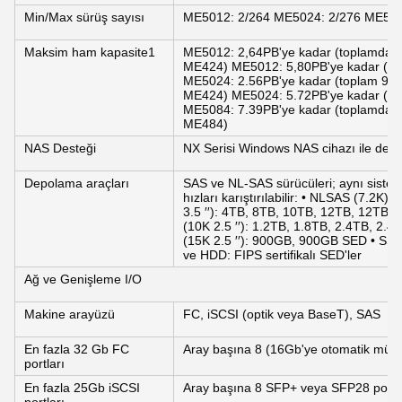
Min/Max sürüş sayısı
ME5012: 2/264 ME5024: 2/276 ME508
Maksim ham kapasite1
ME5012: 2,64PB'ye kadar (toplamda 
ME424) ME5012: 5,80PB'ye kadar (t
ME5024: 2.56PB'ye kadar (toplam 9 
ME424) ME5024: 5.72PB'ye kadar (to
ME5084: 7.39PB'ye kadar (toplamda 
ME484)
NAS Desteği
NX Serisi Windows NAS cihazı ile dest
Depolama araçları
SAS ve NL-SAS sürücüleri; aynı sistemde
hızları karıştırılabilir: • NLSAS (7.2K)
3.5 ′′): 4TB, 8TB, 10TB, 12TB, 12TB 
(10K 2.5 ′′): 1.2TB, 1.8TB, 2.4TB, 2.
(15K 2.5 ′′): 900GB, 900GB SED • S
ve HDD: FIPS sertifikalı SED'ler
Ağ ve Genişleme I/O
Makine arayüzü
FC, iSCSI (optik veya BaseT), SAS
En fazla 32 Gb FC
Aray başına 8 (16Gb'ye otomatik müza
portları
En fazla 25Gb iSCSI
Aray başına 8 SFP+ veya SFP28 port