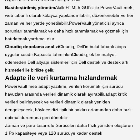
Basitleştirilmiş yönetim
Akıllı HTML5 GUI'si ile PowerVault me5,
web tabanlı olarak kolayca yapılandırılabilir, düzenlenebilir ve her
zaman ve her yerde yönetilebilir.PowerVault yöneticisi ayrıca
sorunları tanımlamak ve daha hızlı tanımlamak ve çözmek için
hatırlatmak yardımcı olur.
Cloudiq depolama analizi
Cloudiq, Dell'in bulut tabanlı aiops
uygulamasıdır.Kapasite tahminleriCloudiq, ek bir maliyet
ödemeden Dell altyapı sistemleri için Dell destek ve destek artı
hizmetleri ile birlikte gelir.
Adapte ile veri kurtarma hızlandırmak
PowerVault me5 adapt yazılımı, verileri korumak için sürücü
havuzları arasında verileri dinamik olarak ayırabilir.adapt kritik
verileri belirleyecek ve verileri dinamik olarak yeniden
dengeleyecek, böylece dizi tipik bir saldırı ortamından daha hızlı
optimal durumuna geri dönebilir..
Zaman ve para tasarrufu Sürücüleri daha hızlı yeniden oluşturun
1 Pb kapasiteye veya 128 sürücüye kadar destek