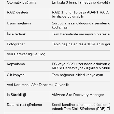
Otomatik bağlama
En fazla 3 birincil (medyaya dayalı) se
RAID desteği
RAID 1, 5, 6, 10 veya ADAPT RAID; RA
bir dizide bulunabilir
Uyum sağlayın
Sürücü arızası olduğunda yeniden oluşt
kodlaması
İnce tedarik
Tüm hacimlerde varsayılan olarak etkin
Fotoğraflar
Tablo başına en fazla 1024 anlık görü
Veri Hareketliliği ve Göç
Kopyalama
FC veya iSCSI üzerinden asinkron ço
ME5'e Hedef/kaynak ilişkileri bir-birine v
Cilt kopyası
Tam bağımsız ciltleri kopyalayın
Veri Koruması, Afet Tasarımı, Güvenlik
İş Sürekliliği
VMware Site Recovery Manager
Data-at-rest şifreleme
Kendi kendine şifreleme sürücüleri (
tabanlı Tam Disk Şifreleme (FDE) FIPS 