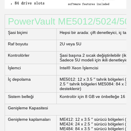
PowerVault ME5012/5024/5084
Şasi biçimi
Hepsi bir arada: çift denetleyici, iç ta
Raf boyutu
2U veya 5U
Kontrolörler
Şasi başına 2 sıcak değiştirilebilir (ikili
Sadece 5U modeli için ikili denetleyici 
İşlemci
Intel® Xeon İşlemcisi
İç depolama
ME5012: 12 x 3.5 ′′ tahrik bölgeleri (2.
2.5 ′′ tahrik bölgeleri ME5084: 84 x 3.5 ′′
desteklenir)
Sistem belleği
Kontrolör için 8 GB ve önbelleğe 16 G
Genişleme Kapasitesi
Genişleme kaplamaları
ME412: 12 x 3.5 ′′ sürücü bölgeleri (
ME424: 24 x 2.5 ′′ sürücü bölgeleri (
ME484: 84 x 3.5 ′′ sürücü bölgeleri 