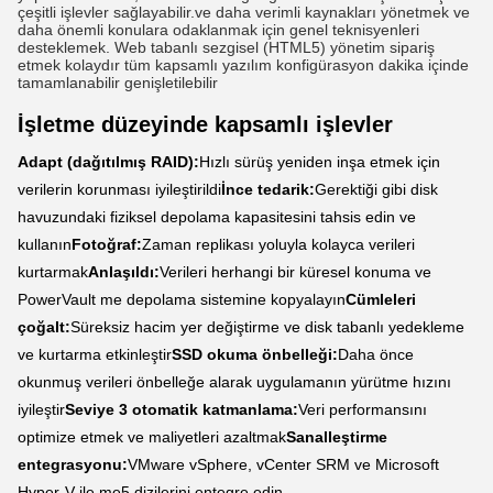
çeşitli işlevler sağlayabilir.ve daha verimli kaynakları yönetmek ve
daha önemli konulara odaklanmak için genel teknisyenleri
desteklemek. Web tabanlı sezgisel (HTML5) yönetim sipariş
etmek kolaydır tüm kapsamlı yazılım konfigürasyon dakika içinde
tamamlanabilir genişletilebilir
İşletme düzeyinde kapsamlı işlevler
Adapt (dağıtılmış RAID):
Hızlı sürüş yeniden inşa etmek için
verilerin korunması iyileştirildi
İnce tedarik:
Gerektiği gibi disk
havuzundaki fiziksel depolama kapasitesini tahsis edin ve
kullanın
Fotoğraf:
Zaman replikası yoluyla kolayca verileri
kurtarmak
Anlaşıldı:
Verileri herhangi bir küresel konuma ve
PowerVault me depolama sistemine kopyalayın
Cümleleri
çoğalt:
Süreksiz hacim yer değiştirme ve disk tabanlı yedekleme
ve kurtarma etkinleştir
SSD okuma önbelleği:
Daha önce
okunmuş verileri önbelleğe alarak uygulamanın yürütme hızını
iyileştir
Seviye 3 otomatik katmanlama:
Veri performansını
optimize etmek ve maliyetleri azaltmak
Sanalleştirme
entegrasyonu:
VMware vSphere, vCenter SRM ve Microsoft
Hyper-V ile me5 dizilerini entegre edin