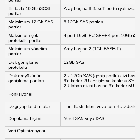
portları
En fazla 10 Gb iSCSI
Aray başına 8 BaseT portu (yalnızca 1
portları
Maksimum 12 Gb SAS
8 12Gb SAS portları
portları
Maksimum çok
4 port 16Gb FC SFP+ 4 port 10Gb iS
protokollü portlar
Maksimum yönetim
Aray başına 2 (1Gb BASE-T)
portları
Disk genişleme
12Gb SAS
protokolü
Disk arayüzünün
2 x 12Gb SAS (geniş portlu) dizi başın
genişleme portları
9'a kadar 2U genişleme kablosu 3'e k
2U taban dizisi başına 3'e kadar 5U ta
Fonksiyonel
Dizgi yapılandırmaları
Tüm flash, hibrit veya tüm HDD dizileri
Depolama biçimi
Yerel SAN veya DAS
Veri Optimizasyonu