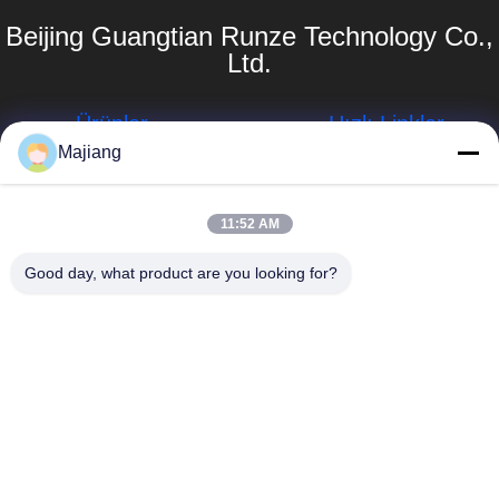
Beijing Guangtian Runze Technology Co.,
Ltd.
Ürünler
Hızlı Linkler
Majiang
Dell GPU
Şirket Profili
Sunucusu
Fabrika turu
majiang@jinmatimes.com
11:52 AM
HPE Raf
Sunucusu
Kalite Kontrolü
86--
Good day, what product are you looking for?
18910255277
Lenovo GPU
Haberler
Sunucusu
Oda 405, Bina
Site Haritası
14, Yard 38,
Dell raf sunucusu
Grönland
Gizlilik Politikası
Zhongyang Plz
Inspur GPU
Güney Bölgesi,
Sunucusu
Pekin Çin.
Huawei GPU