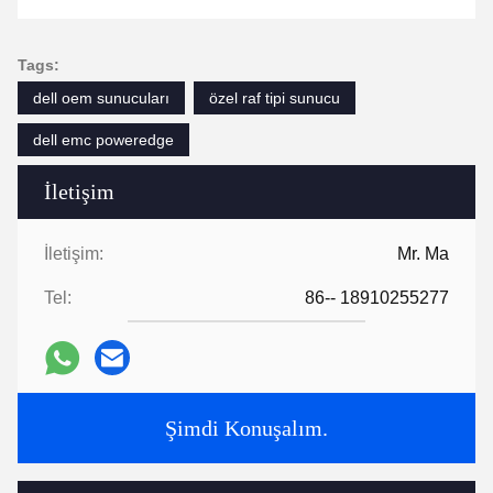
Tags:
dell oem sunucuları
özel raf tipi sunucu
dell emc poweredge
İletişim
İletişim:
Mr. Ma
Tel:
86-- 18910255277
Şimdi Konuşalım.