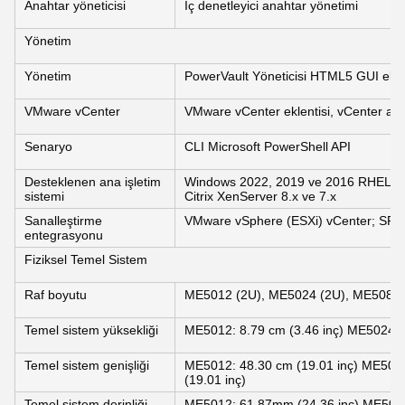
Anahtar yöneticisi
İç denetleyici anahtar yönetimi
Yönetim
Yönetim
PowerVault Yöneticisi HTML5 GUI elem
VMware vCenter
VMware vCenter eklentisi, vCenter aracı
Senaryo
CLI Microsoft PowerShell API
Desteklenen ana işletim
Windows 2022, 2019 ve 2016 RHEL 8.2
sistemi
Citrix XenServer 8.x ve 7.x
Sanalleştirme
VMware vSphere (ESXi) vCenter; SRM
entegrasyonu
Fiziksel Temel Sistem
Raf boyutu
ME5012 (2U), ME5024 (2U), ME5084 
Temel sistem yüksekliği
ME5012: 8.79 cm (3.46 inç) ME5024: 8
Temel sistem genişliği
ME5012: 48.30 cm (19.01 inç) ME5024
(19.01 inç)
Temel sistem derinliği
ME5012: 61.87mm (24.36 inç) ME502