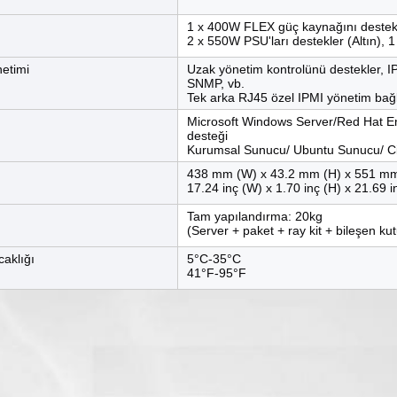
1 x 400W FLEX güç kaynağını destek
2 x 550W PSU'ları destekler (Altın), 
etimi
Uzak yönetim kontrolünü destekler, I
SNMP, vb.
Tek arka RJ45 özel IPMI yönetim bağl
Microsoft Windows Server/Red Hat E
desteği
Kurumsal Sunucu/ Ubuntu Sunucu/ C
438 mm (W) x 43.2 mm (H) x 551 mm
17.24 inç (W) x 1.70 inç (H) x 21.69 i
Tam yapılandırma: 20kg
(Server + paket + ray kit + bileşen ku
caklığı
5°C-35°C
41°F-95°F