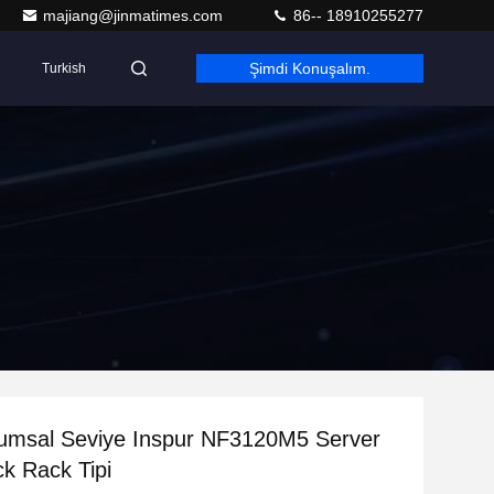
majiang@jinmatimes.com
86-- 18910255277
Şimdi Konuşalım.
Turkish
rumsal Seviye Inspur NF3120M5 Server
k Rack Tipi