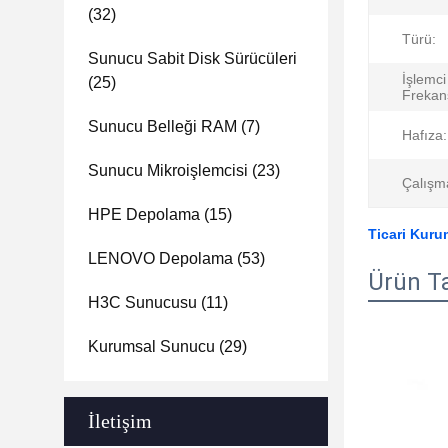
(32)
Türü:
Sunucu Sabit Disk Sürücüleri
İşlemci
(25)
Frekans
Sunucu Belleği RAM
(7)
Hafıza:
Sunucu Mikroişlemcisi
(23)
Çalışma
HPE Depolama
(15)
Ticari Kuru
LENOVO Depolama
(53)
Ürün T
H3C Sunucusu
(11)
Kurumsal Sunucu
(29)
İletişim