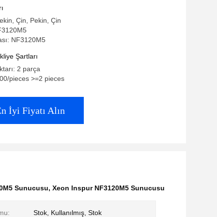
rı
ekin, Çin, Pekin, Çin
NF3120M5
ası: NF3120M5
iye Şartları
ktarı: 2 parça
.00/pieces >=2 pieces
n İyi Fiyatı Alın
120M5 Sunucusu
,
Xeon Inspur NF3120M5 Sunucusu
mu:
Stok, Kullanılmış, Stok