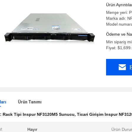
Ürün Ayrıntıla
Menşe yeri: P
Marka adı: 
Model numar
Ödeme ve Nakl
Min sipariş mi
Fiyat: $1,699
E
ları
Ürün Tanımı
k:
Rack Tipi Inspur NF3120M5 Sunucu
,
Ticari Girişim Inspur NF3
f:
Hayır
Ürün Duru