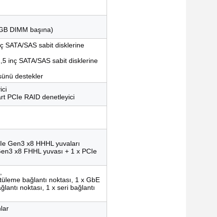
2GB DIMM başına)
 inç SATA/SAS sabit disklerine
2,5 inç SATA/SAS sabit disklerine
sünü destekler
ici
rt PCIe RAID denetleyici
CIe Gen3 x8 HHHL yuvaları
Gen3 x8 FHHL yuvası + 1 x PCIe
,
tüleme bağlantı noktası, 1 x GbE
lantı noktası, 1 x seri bağlantı
nlar