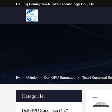
Beijing Guangtian Runze Technology Co., Ltd.
Ev
>
Ürünler
>
Dell GPU Sunucusu
>
Ticari Kurumsal S
Kategoriler
Dell GPU Sunucusu
(457)