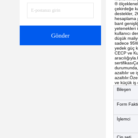
® ölçeklenebi
çekirdeğe k
destekler, 
hesaplama p
bant genişl
yetenekleri i
kullanıcı de
Gönder
düşük maliy
sadece 95W
yedek güç k
CECP ve Ku
aracılığıyla
sertifikası
durumunda, 
azaltılır ve
azaltılır.Öze
ve küçük iş 
Bileşen
Form Fakt
İşlemci
Çip seti