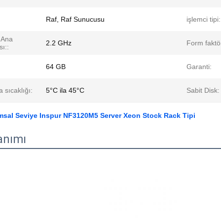
Raf, Raf Sunucusu
işlemci tipi:
 Ana
2.2 GHz
Form faktö
ı::
64 GB
Garanti:
 sıcaklığı:
5°C ila 45°C
Sabit Disk:
msal Seviye Inspur NF3120M5 Server Xeon Stock Rack Tipi
anımı