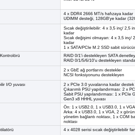
4 x DDR4 2666 MT/s hafızaya kadar
UDIMM desteği, 128GB'ye kadar (3
Sıcak değiştirilebilir: 4 x 3,5 inç/ 2,5
kadar
Sıcak değişimi olmayan: 4 x 3,5 inç/ 
kadar
1 x SATA/PCIe M.2 SSD sabit sürücü
Kontrolörü
RAID 0/1'i destekleyen SATA denetley
RAID 0/1/5/6/10'u destekleyen standa
2 x GbE ağ portlarını destekler
NCSI fonksiyonunu destekleyen
lir I/O yuvası
2 x PCIe 3.0 yuvalarına kadar destek
Çıkarımlı PSU yapılandırması: 2 x P
Sabit PSU yapılandırması: 1 x PCIe 
Gen3 x8 HHHL yuvası
Ön: 1 x USB2.0, 1 x USB3.0, 1 x VGA
Arka: 4 x USB3.0, 1 x VGA, 2 x görün
yönetim bağlantı noktası, 1 x COM bağ
noktası
tilatörü
4 x 4028 serisi sıcak değiştirilebilir fa