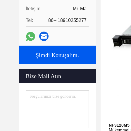
İletişim:
Mr. Ma
Tel:
86-- 18910255277
Şimdi Konuşalım.
Bize Mail Atın
NF3120M5
Mükemmel pe