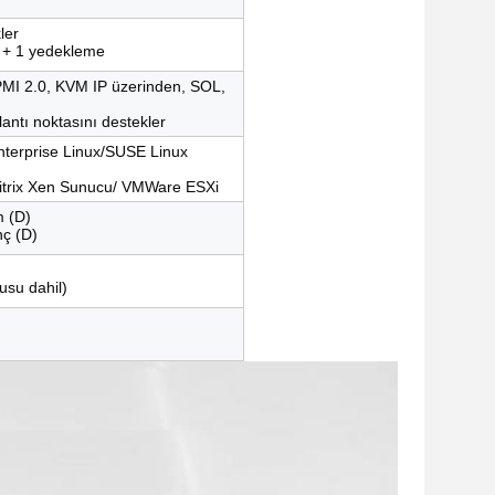
ler
1 + 1 yedekleme
PMI 2.0, KVM IP üzerinden, SOL,
antı noktasını destekler
nterprise Linux/SUSE Linux
itrix Xen Sunucu/ VMWare ESXi
 (D)
nç (D)
tusu dahil)