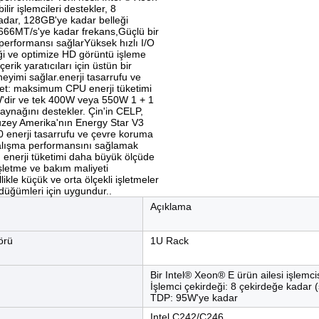
lir işlemcileri destekler, 8
adar, 128GB'ye kadar belleği
2666MT/s'ye kadar frekans,Güçlü bir
erformansı sağlarYüksek hızlı I/O
iği ve optimize HD görüntü işleme
çerik yaratıcıları için üstün bir
neyimi sağlar.enerji tasarrufu ve
et: maksimum CPU enerji tüketimi
'dir ve tek 400W veya 550W 1 + 1
aynağını destekler. Çin'in CELP,
zey Amerika'nın Energy Star V3
.0 enerji tasarrufu ve çevre koruma
Çalışma performansını sağlamak
enerji tüketimi daha büyük ölçüde
 işletme ve bakım maliyeti
llikle küçük ve orta ölçekli işletmeler
düğümleri için uygundur..
Açıklama
örü
1U Rack
Bir Intel® Xeon® E ürün ailesi işlemci
İşlemci çekirdeği: 8 çekirdeğe kadar (
TDP: 95W'ye kadar
Intel C242/C246